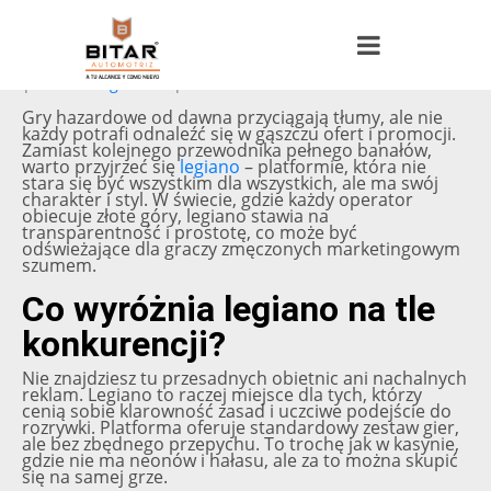
Posted on
23 junio, 2026
By
orion63383
In
Uncategorized
Leave a comment
Gry hazardowe od dawna przyciągają tłumy, ale nie
każdy potrafi odnaleźć się w gąszczu ofert i promocji.
Zamiast kolejnego przewodnika pełnego banałów,
warto przyjrzeć się
legiano
– platformie, która nie
stara się być wszystkim dla wszystkich, ale ma swój
charakter i styl. W świecie, gdzie każdy operator
obiecuje złote góry, legiano stawia na
transparentność i prostotę, co może być
odświeżające dla graczy zmęczonych marketingowym
szumem.
Co wyróżnia legiano na tle
konkurencji?
Nie znajdziesz tu przesadnych obietnic ani nachalnych
reklam. Legiano to raczej miejsce dla tych, którzy
cenią sobie klarowność zasad i uczciwe podejście do
rozrywki. Platforma oferuje standardowy zestaw gier,
ale bez zbędnego przepychu. To trochę jak w kasynie,
gdzie nie ma neonów i hałasu, ale za to można skupić
się na samej grze.