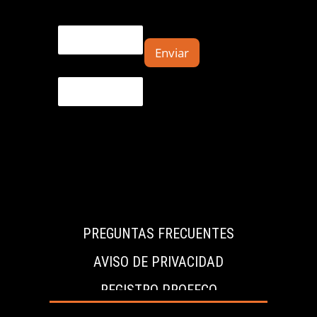
Email
Enviar
E
m
a
i
l
*
PREGUNTAS FRECUENTES
AVISO DE PRIVACIDAD
REGISTRO PROFECO