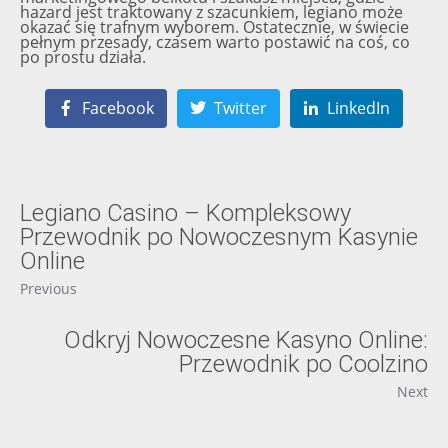
hazard jest traktowany z szacunkiem, legiano może
okazać się trafnym wyborem. Ostatecznie, w świecie
pełnym przesady, czasem warto postawić na coś, co
po prostu działa.
Facebook
Twitter
LinkedIn
Legiano Casino – Kompleksowy
Przewodnik po Nowoczesnym Kasynie
Online
Previous
Odkryj Nowoczesne Kasyno Online:
Przewodnik po Coolzino
Next