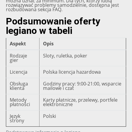
można uznać za minimum. Dla tych, którzy lubią
rozwiązywać problemy samodzielnie, dostępna jest
rozbudowana sekcja FAQ.
Podsumowanie oferty
legiano w tabeli
Aspekt
Opis
Rodzaje
Sloty, ruletka, poker
gier
Licencja
Polska licencja hazardowa
Obsługa
Godziny pracy: 9:00-21:00, wsparcie
klienta
mailowe i czat
Metody
Karty płatnicze, przelewy, portfele
płatności
elektroniczne
Język
Polski
strony