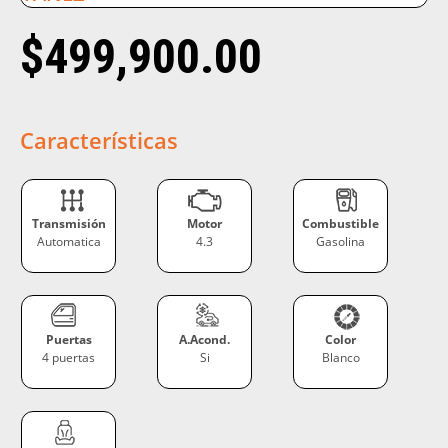
$
499,900.00
Características
Transmisión
Motor
Combustible
Automatica
4.3
Gasolina
Puertas
A.Acond.
Color
4 puertas
Si
Blanco