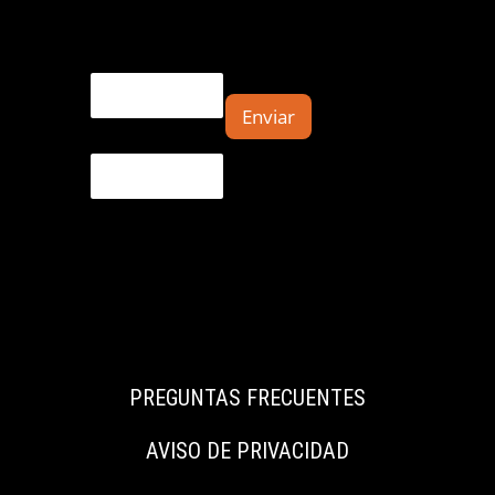
Email
Enviar
E
m
a
i
l
*
PREGUNTAS FRECUENTES
AVISO DE PRIVACIDAD