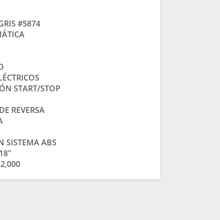
GRIS #5874
MÁTICA
O
ELÉCTRICOS
ÓN START/STOP
DE REVERSA
A
A
N SISTEMA ABS
18″
2,000