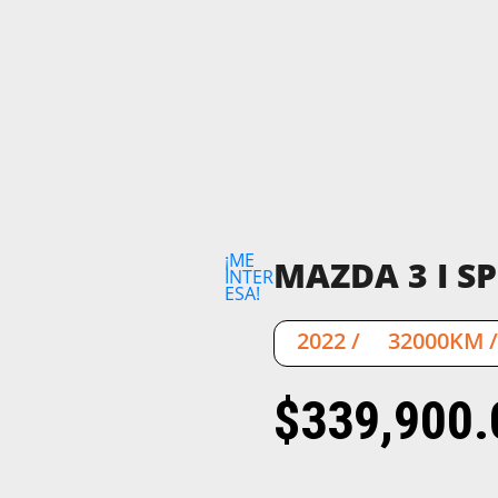
¡ME
MAZDA 3 I S
INTER
ESA!
2022
/
32000KM
$
339,900.