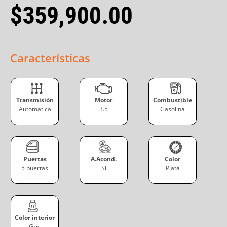
$
359,900.00
Características
Transmisión
Motor
Combustible
Automatica
3.5
Gasolina
Puertas
A.Acond.
Color
5 puertas
Si
Plata
Color interior
Gris