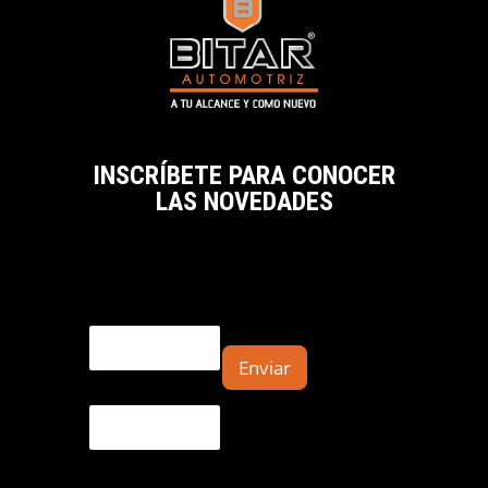
INSCRÍBETE PARA CONOCER
LAS NOVEDADES
Email
Enviar
E
m
a
i