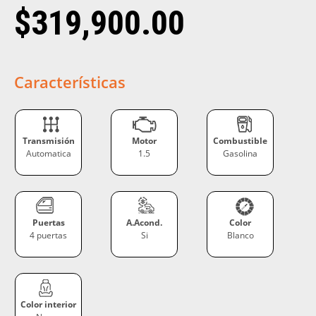
$
319,900.00
Características
Transmisión
Motor
Combustible
Automatica
1.5
Gasolina
Puertas
A.Acond.
Color
4 puertas
Si
Blanco
Color interior