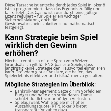
Diese Tatsache ist entscheidend: Jedes Spiel in Joker 8
ist so programmiert, dass das Ergebnis zufällig und
fair erfolgt. Das Casino ist zwar durch eine gültige
Lizenz reguliert – für Spieler ein wichtiger
Sicherheitsfaktor -, doch die
Gewinnwahrscheinlichkeiten sind mathematisch
festgelegt.
Kann Strategie beim Spiel
wirklich den Gewinn
erhöhen?
Hierbei trennt sich oft die Spreu vom Weizen.
Grundsätzlich gilt für RNG-basierte Spiele, dass
langfristig keine Strategie den Hausvorteil eliminieren
kann. Trotzdem gibt es Ansätze, die helfen, das
Spielerlebnis effektiver und risikoärmer zu gestalten.
Mögliche Strategien im Überblick:
Bankroll-Management: Setze dir im Vorfeld ein
Budget und halte dich strikt daran. Damit
schützt du dich vor unnötigen Verlusten.
Spielauswahl: Wähle Spiele mit hoher
Auszahlungsquote (RTP). Joker 8 bietet
transparente Angaben dazu.