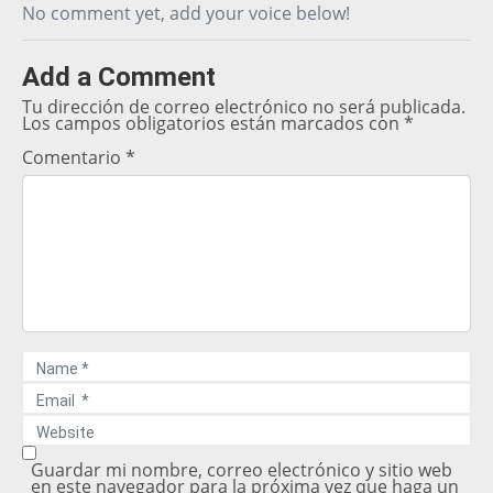
No comment yet, add your voice below!
Add a Comment
Tu dirección de correo electrónico no será publicada.
Los campos obligatorios están marcados con
*
Comentario
*
N
a
E
m
m
e
W
a
*
e
i
b
l
s
Guardar mi nombre, correo electrónico y sitio web
*
i
en este navegador para la próxima vez que haga un