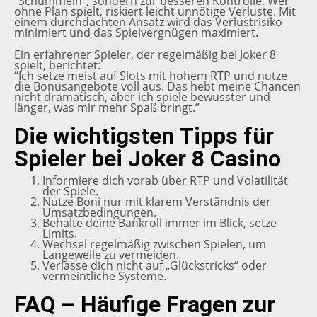
“Schummeln”, sondern zur besseren Kontrolle. Wer
ohne Plan spielt, riskiert leicht unnötige Verluste. Mit
einem durchdachten Ansatz wird das Verlustrisiko
minimiert und das Spielvergnügen maximiert.
Ein erfahrener Spieler, der regelmäßig bei Joker 8
spielt, berichtet:
“Ich setze meist auf Slots mit hohem RTP und nutze
die Bonusangebote voll aus. Das hebt meine Chancen
nicht dramatisch, aber ich spiele bewusster und
länger, was mir mehr Spaß bringt.”
Die wichtigsten Tipps für
Spieler bei Joker 8 Casino
Informiere dich vorab über RTP und Volatilität
der Spiele.
Nutze Boni nur mit klarem Verständnis der
Umsatzbedingungen.
Behalte deine Bankroll immer im Blick, setze
Limits.
Wechsel regelmäßig zwischen Spielen, um
Langeweile zu vermeiden.
Verlasse dich nicht auf „Glückstricks“ oder
vermeintliche Systeme.
FAQ – Häufige Fragen zur