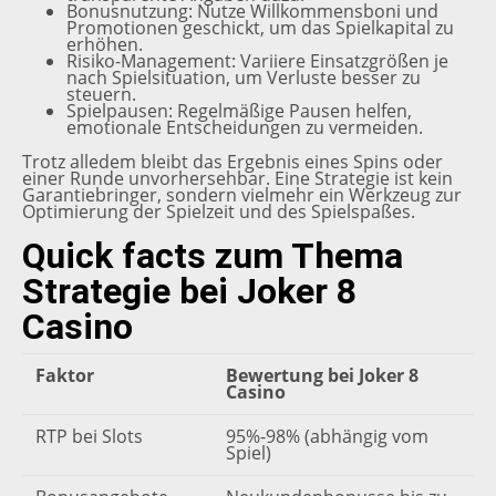
Bonusnutzung: Nutze Willkommensboni und
Promotionen geschickt, um das Spielkapital zu
erhöhen.
Risiko-Management: Variiere Einsatzgrößen je
nach Spielsituation, um Verluste besser zu
steuern.
Spielpausen: Regelmäßige Pausen helfen,
emotionale Entscheidungen zu vermeiden.
Trotz alledem bleibt das Ergebnis eines Spins oder
einer Runde unvorhersehbar. Eine Strategie ist kein
Garantiebringer, sondern vielmehr ein Werkzeug zur
Optimierung der Spielzeit und des Spielspaßes.
Quick facts zum Thema
Strategie bei Joker 8
Casino
Faktor
Bewertung bei Joker 8
Casino
RTP bei Slots
95%-98% (abhängig vom
Spiel)