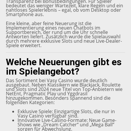
Transparenz bei Bonusbedingungen. Für Spieler
bedeutet das weniger Wartezeit, klare Regeln und ein
nahtloses Spielerlebnis – egal, ob vom Desktop oder
Smartphone aus.
Eine kleine, aber feine Neuerung ist die
Implementierung eines neuen Chatbots im
Supportbereich, der rund um die Uhr schnelle
Antworten liefert. Zusätzlich wurde die Spielauswahl
durch mehrere exklusive Slots und neue Live-Dealer-
Spiele erweitert.
Welche Neuerungen gibt es
im Spielangebot?
Das Sortiment bei Vasy Casino wurde deutlich
ausgebaut. Neben Klassikern wie Blackjack, Roulette
und Slots sind 2024 neue Titel von Top-Anbietern wie
NetEnt, Pragmatic Play und Yggdrasil
hinzugekommen. Besonders spannend sind die
folgenden Kategorien:
Exklusive Spiele: Einzigartige Slots, die nur in
Vasy Casino verfügbar sind.
Innovative Live-Casino-Formate: Neue Game-
Shows wie „Dream Catcher“ und „Mega Ball“
sorgen für Abwechslung.