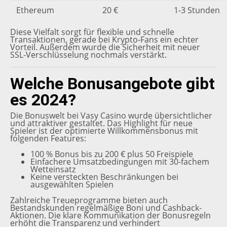
Ethereum
20 €
1-3 Stunden
Diese Vielfalt sorgt für flexible und schnelle
Transaktionen, gerade bei Krypto-Fans ein echter
Vorteil. Außerdem wurde die Sicherheit mit neuer
SSL-Verschlüsselung nochmals verstärkt.
Welche Bonusangebote gibt
es 2024?
Die Bonuswelt bei Vasy Casino wurde übersichtlicher
und attraktiver gestaltet. Das Highlight für neue
Spieler ist der optimierte Willkommensbonus mit
folgenden Features:
100 % Bonus bis zu 200 € plus 50 Freispiele
Einfachere Umsatzbedingungen mit 30-fachem
Wetteinsatz
Keine versteckten Beschränkungen bei
ausgewählten Spielen
Zahlreiche Treueprogramme bieten auch
Bestandskunden regelmäßige Boni und Cashback-
Aktionen. Die klare Kommunikation der Bonusregeln
erhöht die Transparenz und verhindert