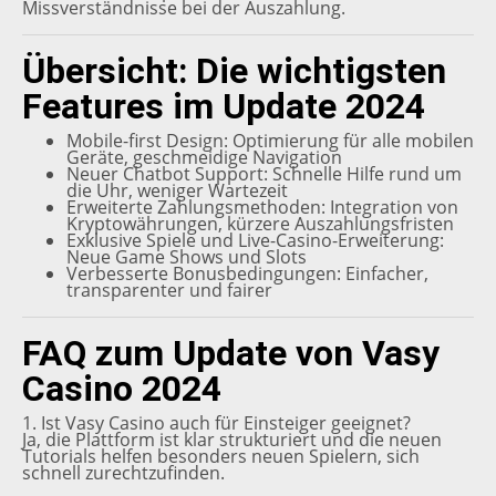
Missverständnisse bei der Auszahlung.
Übersicht: Die wichtigsten
Features im Update 2024
Mobile-first Design: Optimierung für alle mobilen
Geräte, geschmeidige Navigation
Neuer Chatbot Support: Schnelle Hilfe rund um
die Uhr, weniger Wartezeit
Erweiterte Zahlungsmethoden: Integration von
Kryptowährungen, kürzere Auszahlungsfristen
Exklusive Spiele und Live-Casino-Erweiterung:
Neue Game Shows und Slots
Verbesserte Bonusbedingungen: Einfacher,
transparenter und fairer
FAQ zum Update von Vasy
Casino 2024
1. Ist Vasy Casino auch für Einsteiger geeignet?
Ja, die Plattform ist klar strukturiert und die neuen
Tutorials helfen besonders neuen Spielern, sich
schnell zurechtzufinden.