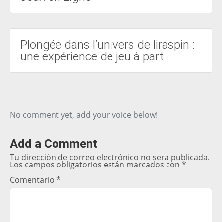
Plongée dans l’univers de liraspin :
une expérience de jeu à part
No comment yet, add your voice below!
Add a Comment
Tu dirección de correo electrónico no será publicada.
Los campos obligatorios están marcados con
*
Comentario
*