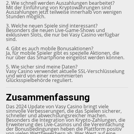
2. Wie schnell werden Auszahlungen bearbeitet?
Mit der Einführung von Kryptowährungen sind
Auszahlungen jetzt teilweise innerhalb von wenigen
Stunden möglich.
3. Welche neuen Spiele sind interessant?
Besonders die neuen Live-Game-Shows und
exklusiven Slots, die nur bei Vasy Casino verfügbar
sind.
4. Gibt es auch mobile Bonusaktionen?
Ja, für mobile Spieler gibt es spezielle Aktionen, die
nur über das Smartphone eingelöst werden können.
5. Wie sicher sind meine Daten?
Vasy Casino verwendet aktuelle SSL-Verschlüsselung
und wird von einer renommierten
Glücksspielbehörde reguliert.
Zusammenfassung
Das 2024 Update von Vasy Casino bringt viele
sinnvolle Verbesserungen, die das Spielen sicherer,
schneller und abwechslungsreicher machen.
Besonders die Integration von Krypto-Zahlungen, die
Erweiterung des Live-Casinos und die Vereinfachung
der Bonusbedingungen heben die Plattform positiv
von vielen Wettbewerbern ab. Wer Wert auf eine