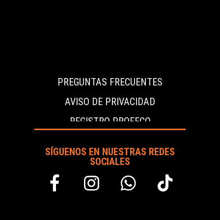
i
l
*
PREGUNTAS FRECUENTES
AVISO DE PRIVACIDAD
REGISTRO PROFECO
SÍGUENOS EN NUESTRAS REDES
SOCIALES