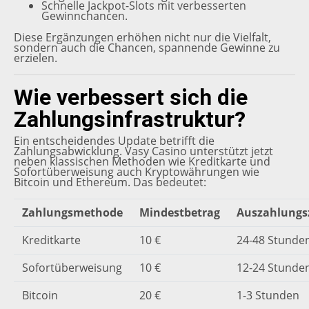
Schnelle Jackpot-Slots mit verbesserten
Gewinnchancen.
Diese Ergänzungen erhöhen nicht nur die Vielfalt,
sondern auch die Chancen, spannende Gewinne zu
erzielen.
Wie verbessert sich die
Zahlungsinfrastruktur?
Ein entscheidendes Update betrifft die
Zahlungsabwicklung. Vasy Casino unterstützt jetzt
neben klassischen Methoden wie Kreditkarte und
Sofortüberweisung auch Kryptowährungen wie
Bitcoin und Ethereum. Das bedeutet:
Zahlungsmethode
Mindestbetrag
Auszahlungs
Kreditkarte
10 €
24-48 Stunde
Sofortüberweisung
10 €
12-24 Stunde
Bitcoin
20 €
1-3 Stunden