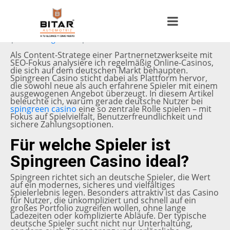
Posted on
5 enero, 2026
By
orion63383
In
Uncategorized
Leave a comment
Als Content-Stratege einer Partnernetzwerkseite mit
SEO-Fokus analysiere ich regelmäßig Online-Casinos,
die sich auf dem deutschen Markt behaupten.
Spingreen Casino sticht dabei als Plattform hervor,
die sowohl neue als auch erfahrene Spieler mit einem
ausgewogenen Angebot überzeugt. In diesem Artikel
beleuchte ich, warum gerade deutsche Nutzer bei
spingreen casino
eine so zentrale Rolle spielen – mit
Fokus auf Spielvielfalt, Benutzerfreundlichkeit und
sichere Zahlungsoptionen.
Für welche Spieler ist
Spingreen Casino ideal?
Spingreen richtet sich an deutsche Spieler, die Wert
auf ein modernes, sicheres und vielfältiges
Spielerlebnis legen. Besonders attraktiv ist das Casino
für Nutzer, die unkompliziert und schnell auf ein
großes Portfolio zugreifen wollen, ohne lange
Ladezeiten oder komplizierte Abläufe. Der typische
deutsche Spieler sucht nicht nur Unterhaltung,