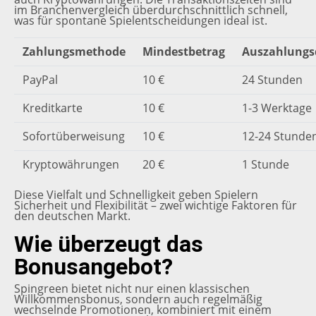
im Branchenvergleich überdurchschnittlich schnell,
was für spontane Spielentscheidungen ideal ist.
Zahlungsmethode
Mindestbetrag
Auszahlungs
PayPal
10 €
24 Stunden
Kreditkarte
10 €
1-3 Werktage
Sofortüberweisung
10 €
12-24 Stunde
Kryptowährungen
20 €
1 Stunde
Diese Vielfalt und Schnelligkeit geben Spielern
Sicherheit und Flexibilität – zwei wichtige Faktoren für
den deutschen Markt.
Wie überzeugt das
Bonusangebot?
Spingreen bietet nicht nur einen klassischen
Willkommensbonus, sondern auch regelmäßig
wechselnde Promotionen, kombiniert mit einem