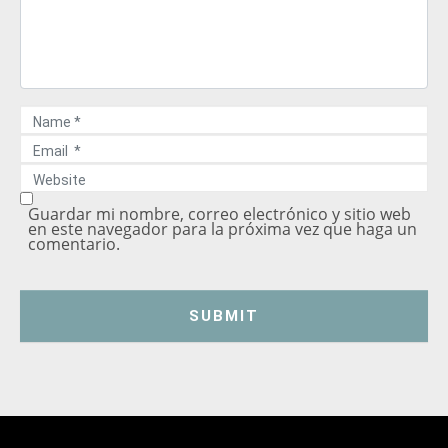
N
a
E
m
m
e
W
a
*
e
i
b
l
s
Guardar mi nombre, correo electrónico y sitio web
*
i
en este navegador para la próxima vez que haga un
t
comentario.
e
SUBMIT