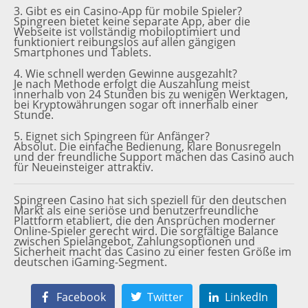
3. Gibt es ein Casino-App für mobile Spieler?
Spingreen bietet keine separate App, aber die
Webseite ist vollständig mobiloptimiert und
funktioniert reibungslos auf allen gängigen
Smartphones und Tablets.
4. Wie schnell werden Gewinne ausgezahlt?
Je nach Methode erfolgt die Auszahlung meist
innerhalb von 24 Stunden bis zu wenigen Werktagen,
bei Kryptowährungen sogar oft innerhalb einer
Stunde.
5. Eignet sich Spingreen für Anfänger?
Absolut. Die einfache Bedienung, klare Bonusregeln
und der freundliche Support machen das Casino auch
für Neueinsteiger attraktiv.
Spingreen Casino hat sich speziell für den deutschen
Markt als eine seriöse und benutzerfreundliche
Plattform etabliert, die den Ansprüchen moderner
Online-Spieler gerecht wird. Die sorgfältige Balance
zwischen Spielangebot, Zahlungsoptionen und
Sicherheit macht das Casino zu einer festen Größe im
deutschen iGaming-Segment.
Facebook
Twitter
LinkedIn