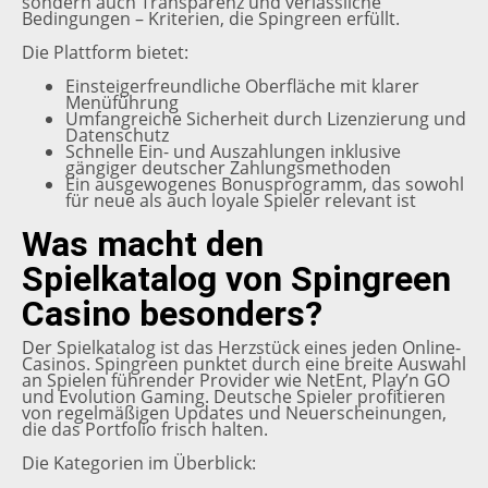
sondern auch Transparenz und verlässliche
Bedingungen – Kriterien, die Spingreen erfüllt.
Die Plattform bietet:
Einsteigerfreundliche Oberfläche mit klarer
Menüführung
Umfangreiche Sicherheit durch Lizenzierung und
Datenschutz
Schnelle Ein- und Auszahlungen inklusive
gängiger deutscher Zahlungsmethoden
Ein ausgewogenes Bonusprogramm, das sowohl
für neue als auch loyale Spieler relevant ist
Was macht den
Spielkatalog von Spingreen
Casino besonders?
Der Spielkatalog ist das Herzstück eines jeden Online-
Casinos. Spingreen punktet durch eine breite Auswahl
an Spielen führender Provider wie NetEnt, Play’n GO
und Evolution Gaming. Deutsche Spieler profitieren
von regelmäßigen Updates und Neuerscheinungen,
die das Portfolio frisch halten.
Die Kategorien im Überblick: