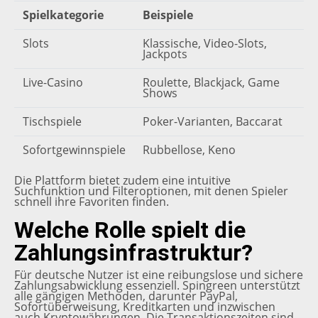
Spielkategorie
Beispiele
Slots
Klassische, Video-Slots,
Jackpots
Live-Casino
Roulette, Blackjack, Game
Shows
Tischspiele
Poker-Varianten, Baccarat
Sofortgewinnspiele
Rubbellose, Keno
Die Plattform bietet zudem eine intuitive
Suchfunktion und Filteroptionen, mit denen Spieler
schnell ihre Favoriten finden.
Welche Rolle spielt die
Zahlungsinfrastruktur?
Für deutsche Nutzer ist eine reibungslose und sichere
Zahlungsabwicklung essenziell. Spingreen unterstützt
alle gängigen Methoden, darunter PayPal,
Sofortüberweisung, Kreditkarten und inzwischen
auch Kryptowährungen. Die Transaktionszeiten sind