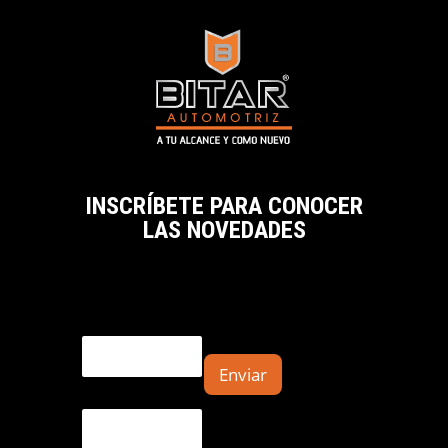
INSCRÍBETE PARA CONOCER
LAS NOVEDADES
Email
Enviar
E
m