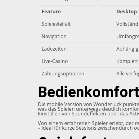
Feature
Desktop-
Spielevielfalt
Vollständ
Navigation
Umfangre
Ladezeiten
Abhängig
Live-Casino
Komplett
Zahlungsoptionen
Alle ver
Bedienkomfort
Die mobile Version von Wonderluck punkte
was das Spielen unterwegs deutlich komfort
Einstellen von Soundeffekten oder das Akt
Von einem erfahrenen Spieler erlebt, der r
– ideal für kurze Sessions zwischendurch od