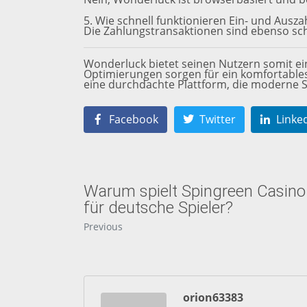
5. Wie schnell funktionieren Ein- und Ausz
Die Zahlungstransaktionen sind ebenso sc
Wonderluck bietet seinen Nutzern somit ei
Optimierungen sorgen für ein komfortables,
eine durchdachte Plattform, die moderne 
Facebook
Twitter
Linke
Warum spielt Spingreen Casino 
für deutsche Spieler?
Previous
orion63383