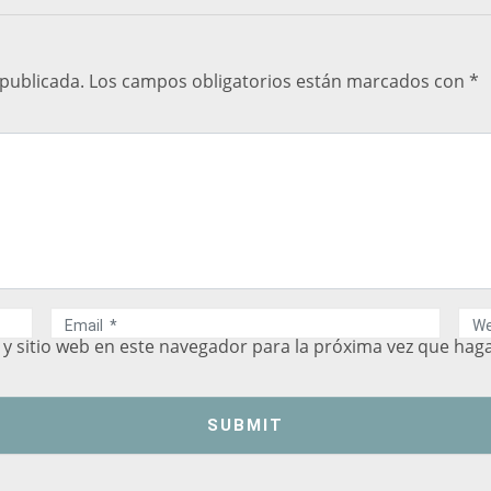
 publicada.
Los campos obligatorios están marcados con
*
E
W
m
e
y sitio web en este navegador para la próxima vez que hag
a
b
i
s
l
i
*
t
e
SUBMIT