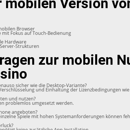
r mobilen Version v
mobilen Browser
e mit Fokus auf Touch-Bedienung
ile Hardware
 Server-Strukturen
Fragen zur mobilen N
sino
enauso sicher wie die Desktop-Variante?
L-Verschlüsselung und Einhaltung der Lizenzbedingungen wie
lten und nutzen?
nnen problemlos umgesetzt werden.
phone angeboten?
, einzelne Spiele mit hohen Systemanforderungen können feh
erluck?
ötigt keine zusätzliche App-Installation.