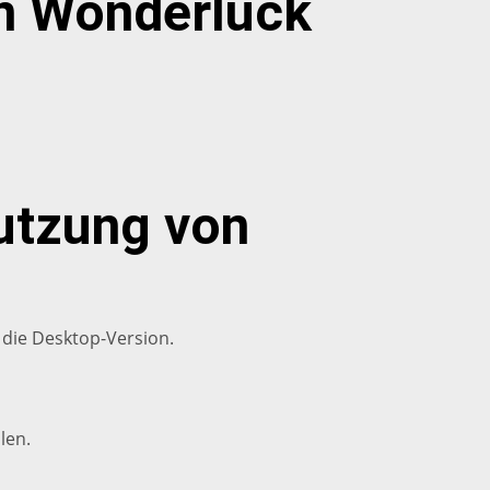
on Wonderluck
utzung von
 die Desktop-Version.
len.