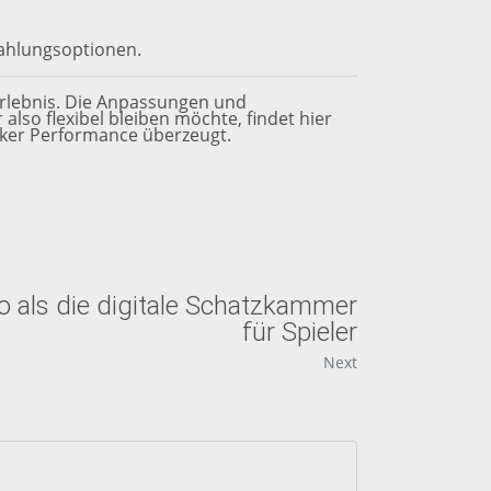
Zahlungsoptionen.
Erlebnis. Die Anpassungen und
lso flexibel bleiben möchte, findet hier
rker Performance überzeugt.
 als die digitale Schatzkammer
für Spieler
Next