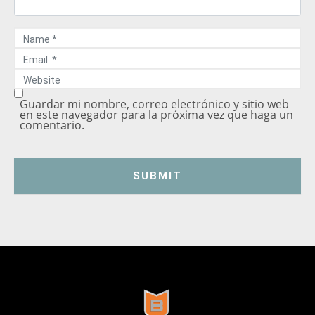
N
a
E
m
m
e
W
a
*
e
i
b
l
s
Guardar mi nombre, correo electrónico y sitio web
*
i
en este navegador para la próxima vez que haga un
t
comentario.
e
SUBMIT