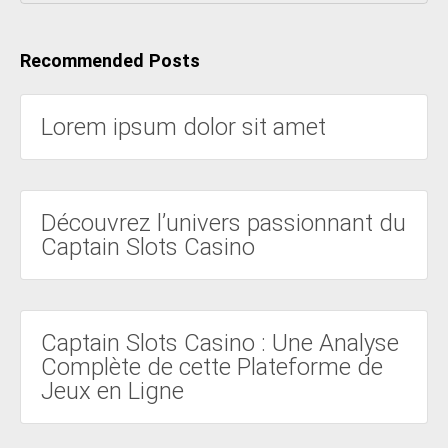
Recommended Posts
Lorem ipsum dolor sit amet
Découvrez l’univers passionnant du
Captain Slots Casino
Captain Slots Casino : Une Analyse
Complète de cette Plateforme de
Jeux en Ligne