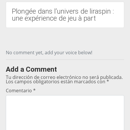
Plongée dans l’univers de liraspin :
une expérience de jeu à part
No comment yet, add your voice below!
Add a Comment
Tu dirección de correo electrónico no será publicada.
Los campos obligatorios están marcados con
*
Comentario
*