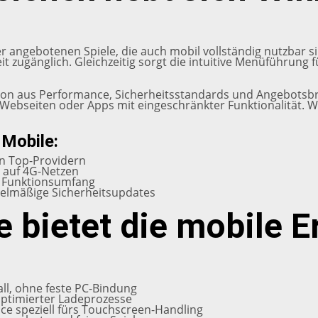
r angebotenen Spiele, die auch mobil vollständig nutzbar sin
it zugänglich. Gleichzeitig sorgt die intuitive Menüführung 
on aus Performance, Sicherheitsstandards und Angebotsbreit
ebseiten oder Apps mit eingeschränkter Funktionalität. W
 Mobile:
on Top-Providern
 auf 4G-Netzen
 Funktionsumfang
gelmäßige Sicherheitsupdates
e bietet die mobile 
rall, ohne feste PC-Bindung
 optimierter Ladeprozesse
ce speziell fürs Touchscreen-Handling