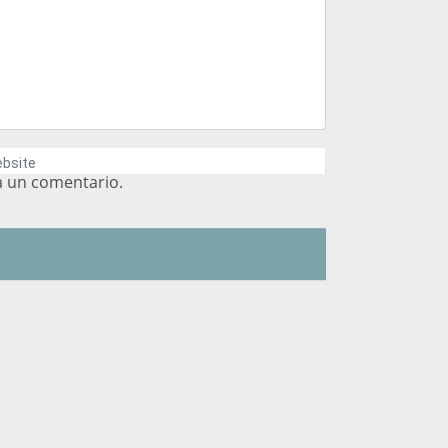
a un comentario.