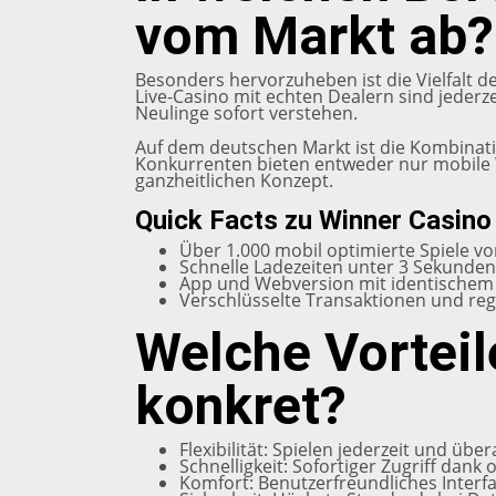
vom Markt ab?
Besonders hervorzuheben ist die Vielfalt de
Live-Casino mit echten Dealern sind jederze
Neulinge sofort verstehen.
Auf dem deutschen Markt ist die Kombinati
Konkurrenten bieten entweder nur mobile W
ganzheitlichen Konzept.
Quick Facts zu Winner Casino
Über 1.000 mobil optimierte Spiele v
Schnelle Ladezeiten unter 3 Sekunden
App und Webversion mit identischem
Verschlüsselte Transaktionen und re
Welche Vorteil
konkret?
Flexibilität: Spielen jederzeit und übe
Schnelligkeit: Sofortiger Zugriff dank
Komfort: Benutzerfreundliches Interfa