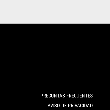
PREGUNTAS FRECUENTES
AVISO DE PRIVACIDAD