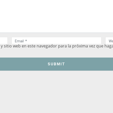
E
W
m
e
y sitio web en este navegador para la próxima vez que hag
a
b
i
s
l
i
*
t
e
SUBMIT