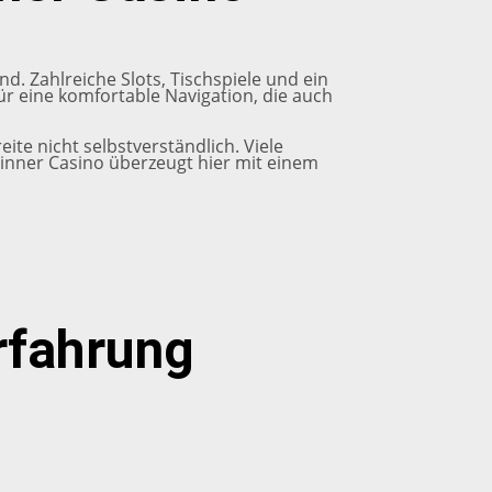
d. Zahlreiche Slots, Tischspiele und ein
für eine komfortable Navigation, die auch
e nicht selbstverständlich. Viele
inner Casino überzeugt hier mit einem
Erfahrung