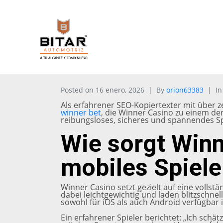
Posted on
16 enero, 2026
By
orion63383
I
Als erfahrener SEO-Kopiertexter mit über 
winner bet
, die Winner Casino zu einem de
reibungsloses, sicheres und spannendes Sp
Wie sorgt Winn
mobiles Spiele
Winner Casino setzt gezielt auf eine vollst
dabei leichtgewichtig und laden blitzschne
sowohl für iOS als auch Android verfügbar
Ein erfahrener Spieler berichtet: „Ich schä