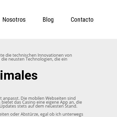
Nosotros
Blog
Contacto
ute die technischen Innovationen von
 die neusten Technologien, die ein
timales
rät anpasst. Die mobilen Webseiten sind
bietet das Casino eine eigene App an, die
 Updates stets auf dem neuesten Stand.
zeiten oder Abstürze, egal ob ich unterwegs