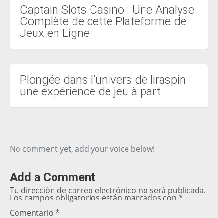
Captain Slots Casino : Une Analyse
Complète de cette Plateforme de
Jeux en Ligne
Plongée dans l’univers de liraspin :
une expérience de jeu à part
No comment yet, add your voice below!
Add a Comment
Tu dirección de correo electrónico no será publicada.
Los campos obligatorios están marcados con
*
Comentario
*