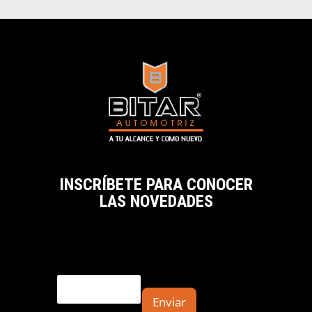
INSCRÍBETE PARA CONOCER
LAS NOVEDADES
Email
Enviar