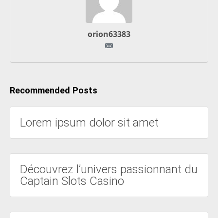
orion63383
Recommended Posts
Lorem ipsum dolor sit amet
Découvrez l’univers passionnant du
Captain Slots Casino