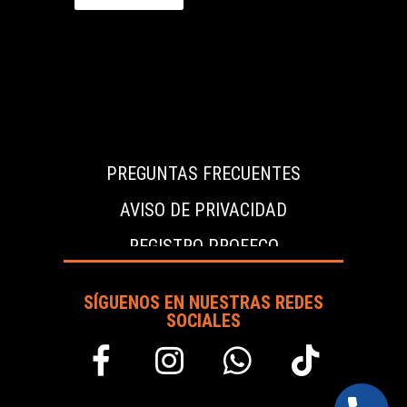
a
i
l
*
PREGUNTAS FRECUENTES
AVISO DE PRIVACIDAD
REGISTRO PROFECO
SÍGUENOS EN NUESTRAS REDES
SOCIALES