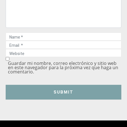
N
a
E
m
m
e
W
a
*
e
i
b
l
s
Guardar mi nombre, correo electrónico y sitio web
*
i
en este navegador para la próxima vez que haga un
t
comentario.
e
SUBMIT