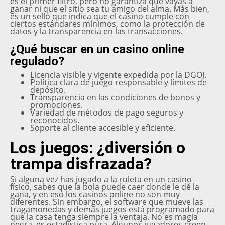
es el primer filtro, pero no garantiza que vayas a
ganar ni que el sitio sea tu amigo del alma. Más bien,
es un sello que indica que el casino cumple con
ciertos estándares mínimos, como la protección de
datos y la transparencia en las transacciones.
¿Qué buscar en un casino online
regulado?
Licencia visible y vigente expedida por la DGOJ.
Política clara de juego responsable y límites de
depósito.
Transparencia en las condiciones de bonos y
promociones.
Variedad de métodos de pago seguros y
reconocidos.
Soporte al cliente accesible y eficiente.
Los juegos: ¿diversión o
trampa disfrazada?
Si alguna vez has jugado a la ruleta en un casino
físico, sabes que la bola puede caer donde le dé la
gana, y en eso los casinos online no son muy
diferentes. Sin embargo, el software que mueve las
tragamonedas y demás juegos está programado para
que la casa tenga siempre la ventaja. No es magia
negra, es estadística pura. Algunos jugadores creen