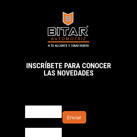
INSCRÍBETE PARA CONOCER
LAS NOVEDADES
Email
Enviar
E
m