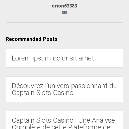
orion63383
Recommended Posts
Lorem ipsum dolor sit amet
Découvrez l’univers passionnant du
Captain Slots Casino
Captain Slots Casino : Une Analyse
Complète de cette Plateforme de