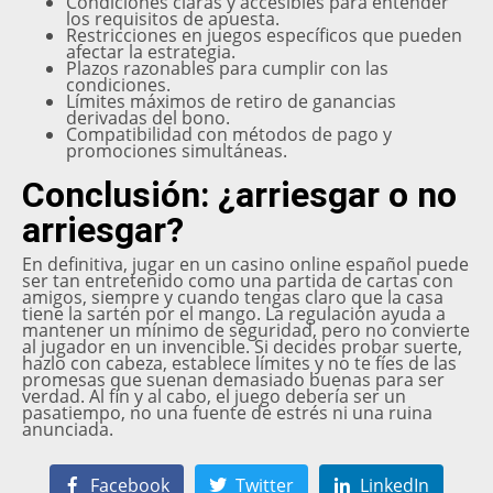
Condiciones claras y accesibles para entender
los requisitos de apuesta.
Restricciones en juegos específicos que pueden
afectar la estrategia.
Plazos razonables para cumplir con las
condiciones.
Límites máximos de retiro de ganancias
derivadas del bono.
Compatibilidad con métodos de pago y
promociones simultáneas.
Conclusión: ¿arriesgar o no
arriesgar?
En definitiva, jugar en un casino online español puede
ser tan entretenido como una partida de cartas con
amigos, siempre y cuando tengas claro que la casa
tiene la sartén por el mango. La regulación ayuda a
mantener un mínimo de seguridad, pero no convierte
al jugador en un invencible. Si decides probar suerte,
hazlo con cabeza, establece límites y no te fíes de las
promesas que suenan demasiado buenas para ser
verdad. Al fin y al cabo, el juego debería ser un
pasatiempo, no una fuente de estrés ni una ruina
anunciada.
Facebook
Twitter
LinkedIn