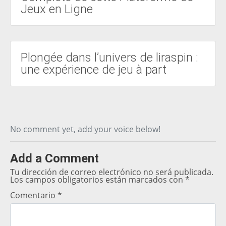
Jeux en Ligne
Plongée dans l’univers de liraspin :
une expérience de jeu à part
No comment yet, add your voice below!
Add a Comment
Tu dirección de correo electrónico no será publicada.
Los campos obligatorios están marcados con
*
Comentario
*