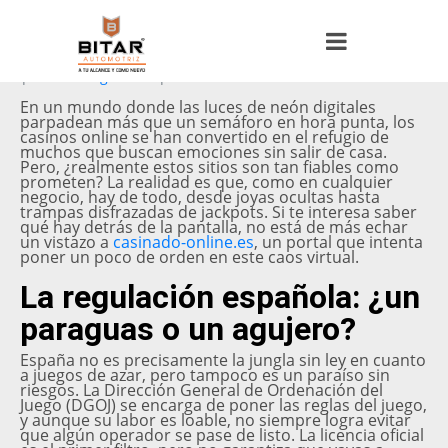
Posted on
22 junio, 2026
By
orion63383
In
Uncategorized
Leave a comment
En un mundo donde las luces de neón digitales
parpadean más que un semáforo en hora punta, los
casinos online se han convertido en el refugio de
muchos que buscan emociones sin salir de casa.
Pero, ¿realmente estos sitios son tan fiables como
prometen? La realidad es que, como en cualquier
negocio, hay de todo, desde joyas ocultas hasta
trampas disfrazadas de jackpots. Si te interesa saber
qué hay detrás de la pantalla, no está de más echar
un vistazo a
casinado-online.es
, un portal que intenta
poner un poco de orden en este caos virtual.
La regulación española: ¿un
paraguas o un agujero?
España no es precisamente la jungla sin ley en cuanto
a juegos de azar, pero tampoco es un paraíso sin
riesgos. La Dirección General de Ordenación del
Juego (DGOJ) se encarga de poner las reglas del juego,
y aunque su labor es loable, no siempre logra evitar
que algún operador se pase de listo. La licencia oficial