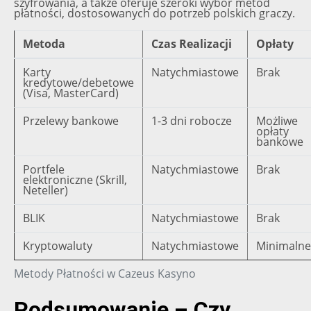
szyfrowania, a także oferuje szeroki wybór metod
płatności, dostosowanych do potrzeb polskich graczy.
Metoda
Czas Realizacji
Opłaty
Karty
Natychmiastowe
Brak
kredytowe/debetowe
(Visa, MasterCard)
Przelewy bankowe
1-3 dni robocze
Możliwe
opłaty
bankowe
Portfele
Natychmiastowe
Brak
elektroniczne (Skrill,
Neteller)
BLIK
Natychmiastowe
Brak
Kryptowaluty
Natychmiastowe
Minimalne
Metody Płatności w Cazeus Kasyno
Podsumowanie – Czy