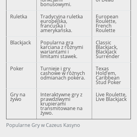
bonusowymi.
Ruletka
Tradycyjna ruletka
European
europejska,
Roulette,
francuska i
French
amerykańska.
Roulette
Blackjack
Popularna gra
Classic
karciana z różnymi
Blackjack,
wariantami i
Blackjack
limitami stawek.
Surrender
Poker
Turnieje i gry
Texas
cashowe w różnych
Hold’em,
odmianach pokera.
Caribbean
Stud Poker
Gry na
Interaktywne gry z
Live Roulette,
żywo
prawdziwymi
Live Blackjack
krupierami
transmitowane na
żywo.
Popularne Gry w Cazeus Kasyno