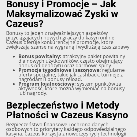
Bonusy i Promocje – Jak
Maksymalizować Zyski w
Cazeus?
Bonusy to jeden z najważniejszych aspektów
przyciągających nowych graczy do kasyn online.
Cazeus oferuje konkurencyjne promocje, które
zwiększają szanse na wygraną i wydłużają czas zabawy.
Bonus powitalny:
atrakcyjny pakiet powitalny
dla nowych użytkowników, często obejmujący
bonus od depozytu oraz darmowe spiny.
Promocje tygodniowe i sezonowe:
regularne
oferty specjalne, takie jak cashback, turnieje z
nagrodami i bonusy reload.
Program lojalnościowy:
system punktów za
aktywność, które można wymieniać na bonusy
lub nagrody.
Bezpieczeństwo i Metody
Płatności w Cazeus Kasyno
Bezpieczeństwo finansowe i ochrona danych
osobowych to priorytety każdego odpowiedzialnego
kasyna. Cazeus korzysta z nowoczesnych technologii