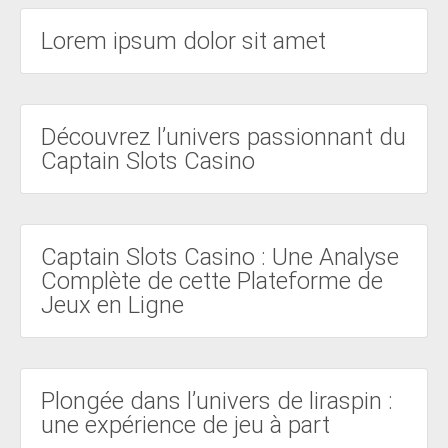
Lorem ipsum dolor sit amet
Découvrez l’univers passionnant du
Captain Slots Casino
Captain Slots Casino : Une Analyse
Complète de cette Plateforme de
Jeux en Ligne
Plongée dans l’univers de liraspin :
une expérience de jeu à part