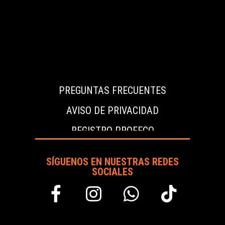
a
i
l
*
PREGUNTAS FRECUENTES
AVISO DE PRIVACIDAD
REGISTRO PROFECO
SÍGUENOS EN NUESTRAS REDES
SOCIALES