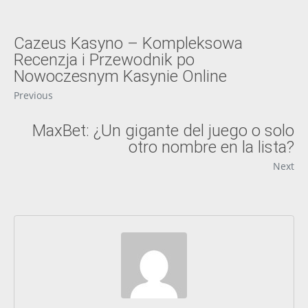
Cazeus Kasyno – Kompleksowa
Recenzja i Przewodnik po
Nowoczesnym Kasynie Online
Previous
MaxBet: ¿Un gigante del juego o solo
otro nombre en la lista?
Next