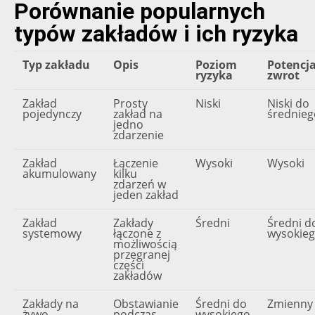
Porównanie popularnych
typów zakładów i ich ryzyka
Typ zakładu
Opis
Poziom
Potencj
ryzyka
zwrot
Zakład
Prosty
Niski
Niski do
pojedynczy
zakład na
średnieg
jedno
zdarzenie
Zakład
Łączenie
Wysoki
Wysoki
akumulowany
kilku
zdarzeń w
jeden zakład
Zakład
Zakłady
Średni
Średni d
systemowy
łączone z
wysokie
możliwością
przegranej
części
zakładów
Zakłady na
Obstawianie
Średni do
Zmienny
żywo
podczas
wysokiego