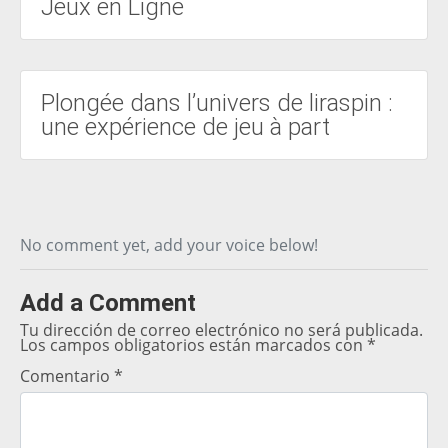
Jeux en Ligne
Plongée dans l’univers de liraspin :
une expérience de jeu à part
No comment yet, add your voice below!
Add a Comment
Tu dirección de correo electrónico no será publicada.
Los campos obligatorios están marcados con
*
Comentario
*