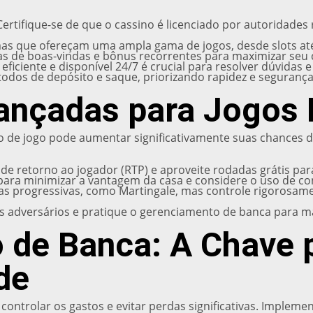
ertifique-se de que o cassino é licenciado por autoridades
mas que ofereçam uma ampla gama de jogos, desde slots até
as de boas-vindas e bônus recorrentes para maximizar seu cap
iciente e disponível 24/7 é crucial para resolver dúvidas
odos de depósito e saque, priorizando rapidez e segurança
vançadas para Jogos
po de jogo pode aumentar significativamente suas chances
de retorno ao jogador (RTP) e aproveite rodadas grátis para
a para minimizar a vantagem da casa e considere o uso de c
s progressivas, como Martingale, mas controle rigorosame
adversários e pratique o gerenciamento de banca para ma
 de Banca: A Chave 
de
controlar os gastos e evitar perdas significativas. Implem