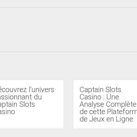
couvrez l’univers
Captain Slots
assionnant du
Casino : Une
ptain Slots
Analyse Complète
asino
de cette Platefor
de Jeux en Ligne