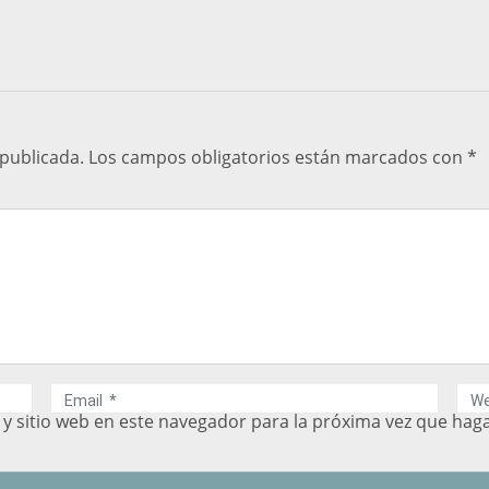
 publicada.
Los campos obligatorios están marcados con
*
E
W
m
e
y sitio web en este navegador para la próxima vez que hag
a
b
i
s
l
i
*
t
e