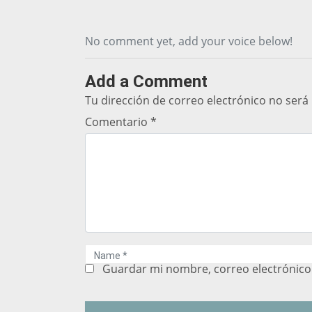
No comment yet, add your voice below!
Add a Comment
Tu dirección de correo electrónico no será
Comentario
*
N
a
m
Guardar mi nombre, correo electrónico 
e
*