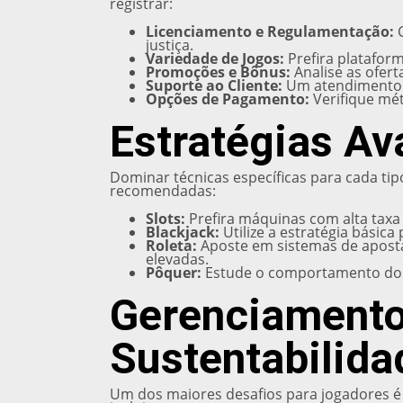
registrar:
Licenciamento e Regulamentação:
C
justiça.
Variedade de Jogos:
Prefira platafor
Promoções e Bônus:
Analise as ofert
Suporte ao Cliente:
Um atendimento ef
Opções de Pagamento:
Verifique mét
Estratégias A
Dominar técnicas específicas para cada ti
recomendadas:
Slots:
Prefira máquinas com alta taxa 
Blackjack:
Utilize a estratégia básic
Roleta:
Aposte em sistemas de aposta
elevadas.
Pôquer:
Estude o comportamento dos 
Gerenciamento
Sustentabilida
Um dos maiores desafios para jogadores é 