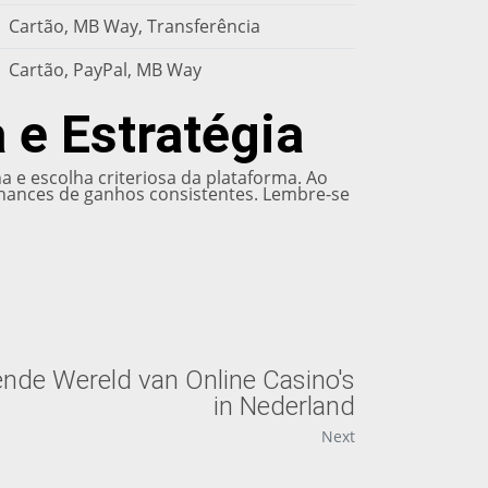
Cartão, MB Way, Transferência
Cartão, PayPal, MB Way
e Estratégia
 e escolha criteriosa da plataforma. Ao
chances de ganhos consistentes. Lembre-se
nde Wereld van Online Casino's
in Nederland
Next