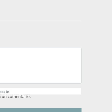
a un comentario.