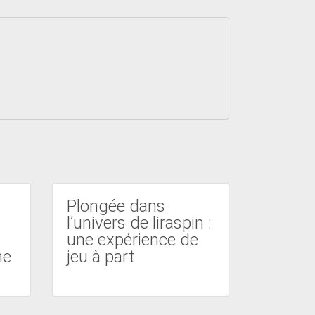
Plongée dans
l’univers de liraspin :
une expérience de
me
jeu à part