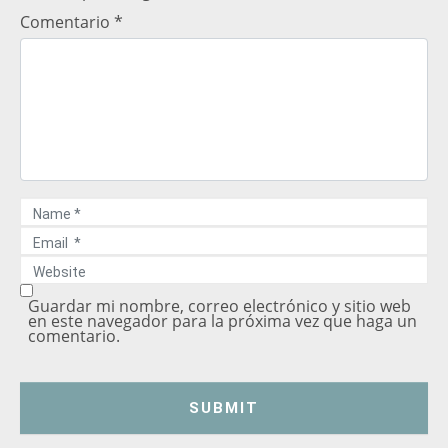
Comentario
*
N
a
E
m
m
e
W
a
*
e
i
b
l
s
Guardar mi nombre, correo electrónico y sitio web
*
i
en este navegador para la próxima vez que haga un
t
comentario.
e
SUBMIT