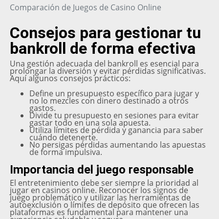
Comparación de Juegos de Casino Online
Consejos para gestionar tu
bankroll de forma efectiva
Una gestión adecuada del bankroll es esencial para
prolongar la diversión y evitar pérdidas significativas.
Aquí algunos consejos prácticos:
Define un presupuesto específico para jugar y
no lo mezcles con dinero destinado a otros
gastos.
Divide tu presupuesto en sesiones para evitar
gastar todo en una sola apuesta.
Utiliza límites de pérdida y ganancia para saber
cuándo detenerte.
No persigas pérdidas aumentando las apuestas
de forma impulsiva.
Importancia del juego responsable
El entretenimiento debe ser siempre la prioridad al
jugar en casinos online. Reconocer los signos de
juego problemático y utilizar las herramientas de
autoexclusión o límites de depósito que ofrecen las
plataformas es fundamental para mantener una