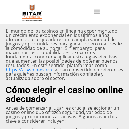
Posted on
22 junio, 2026
By
orion63383
In
Uncategorized
Leave a comment
El mundo de los casinos en línea ha experimentado
un crecimiento exponencial en los últimos años,
ofreciendo a los jugadores una amplia variedad de
juegos y oportunidades para ganar dinero real desde
la comodidad de su hogar. Sin embargo, para
maximizar las probabilidades de éxito, es
fundamental conocer y aplicar estrategias efectivas
que aumenten las posibilidades de obtener buenos
resultados. En este sentido, plataformas como
https://allyspin-es.es/
se han convertido en referentes
para quienes buscan información confiable y
actualizada sobre el sector.
Cómo elegir el casino online
adecuado
Antes de comenzar a jugar, es crucial seleccionar un
casino online que ofrezca seguridad, variedad de
juegos y promociones atractivas. Algunos aspectos
clave a considerar incluyen: