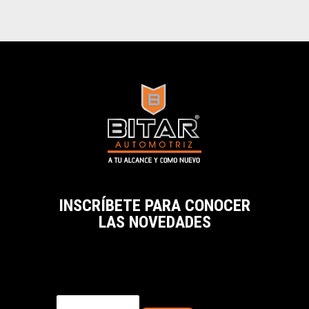
INSCRÍBETE PARA CONOCER
LAS NOVEDADES
Email