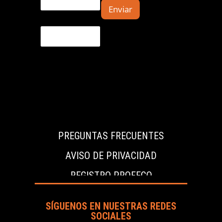
Enviar
E
m
a
i
l
*
PREGUNTAS FRECUENTES
AVISO DE PRIVACIDAD
REGISTRO PROFECO
SÍGUENOS EN NUESTRAS REDES
SOCIALES