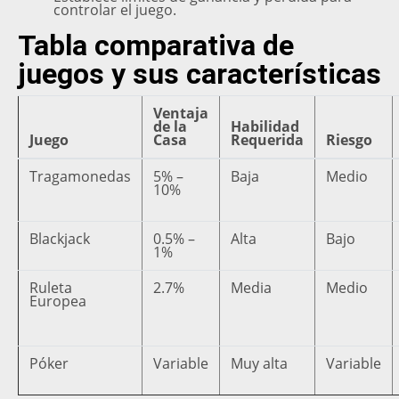
controlar el juego.
Tabla comparativa de
juegos y sus características
Ventaja
de la
Habilidad
Juego
Casa
Requerida
Riesgo
Tragamonedas
5% –
Baja
Medio
10%
Blackjack
0.5% –
Alta
Bajo
1%
Ruleta
2.7%
Media
Medio
Europea
Póker
Variable
Muy alta
Variable