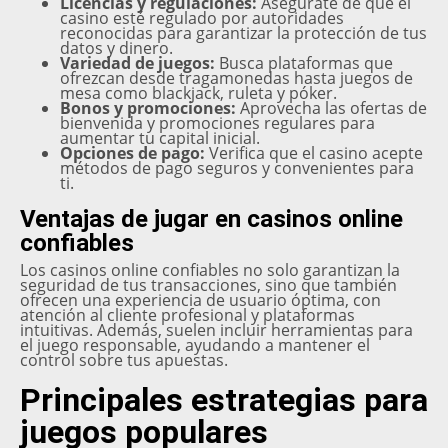
Licencias y regulaciones:
Asegúrate de que el
casino esté regulado por autoridades
reconocidas para garantizar la protección de tus
datos y dinero.
Variedad de juegos:
Busca plataformas que
ofrezcan desde tragamonedas hasta juegos de
mesa como blackjack, ruleta y póker.
Bonos y promociones:
Aprovecha las ofertas de
bienvenida y promociones regulares para
aumentar tu capital inicial.
Opciones de pago:
Verifica que el casino acepte
métodos de pago seguros y convenientes para
ti.
Ventajas de jugar en casinos online
confiables
Los casinos online confiables no solo garantizan la
seguridad de tus transacciones, sino que también
ofrecen una experiencia de usuario óptima, con
atención al cliente profesional y plataformas
intuitivas. Además, suelen incluir herramientas para
el juego responsable, ayudando a mantener el
control sobre tus apuestas.
Principales estrategias para
juegos populares