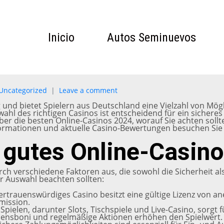
Inicio
Autos Seminuevos
Uncategorized
Leave a comment
 und bietet Spielern aus Deutschland eine Vielzahl von Mögl
ahl des richtigen Casinos ist entscheidend für ein sicheres
über die besten Online-Casinos 2024, worauf Sie achten soll
nformationen und aktuelle Casino-Bewertungen besuchen Si
 gutes Online-Casino
urch verschiedene Faktoren aus, die sowohl die Sicherheit a
der Auswahl beachten sollten:
ertrauenswürdiges Casino besitzt eine gültige Lizenz von 
mission.
 Spielen, darunter Slots, Tischspiele und Live-Casino, sorgt
ensboni und regelmäßige Aktionen erhöhen den Spielwert.