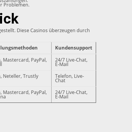
Auszahlungen.
er Problemen.
ick
estellt. Diese Casinos überzeugen durch
hlungsmethoden
Kundensupport
a, Mastercard, PayPal,
24/7 Live-Chat,
ll
E-Mail
, Neteller, Trustly
Telefon, Live-
Chat
a, Mastercard, PayPal,
24/7 Live-Chat,
rna
E-Mail