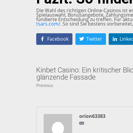
Die Wahl des richtigen Online-Casinos ist e
Spielauswahl, Bonusangebote, Zahlungsmet
fundierte Entscheidung zu treffen. Für ak
tsars.com/
. So sind Sie bestens vorbereite
Facebook
Twitter
Linke
Kinbet Casino: Ein kritischer Bli
glänzende Fassade
Previous
orion63383