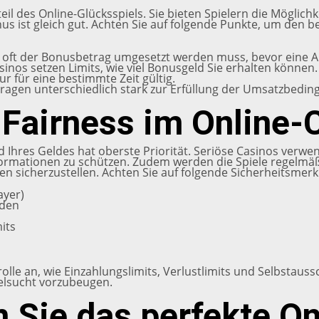
il des Online-Glücksspiels. Sie bieten Spielern die Möglich
nus ist gleich gut. Achten Sie auf folgende Punkte, um den 
e oft der Bonusbetrag umgesetzt werden muss, bevor eine A
nos setzen Limits, wie viel Bonusgeld Sie erhalten können.
ur für eine bestimmte Zeit gültig.
tragen unterschiedlich stark zur Erfüllung der Umsatzbedin
 Fairness im Online-
nd Ihres Geldes hat oberste Priorität. Seriöse Casinos ver
formationen zu schützen. Zudem werden die Spiele regelmä
en sicherzustellen. Achten Sie auf folgende Sicherheitsmer
ayer)
rden
its
olle an, wie Einzahlungslimits, Verlustlimits und Selbstauss
ielsucht vorzubeugen.
en Sie das perfekte O