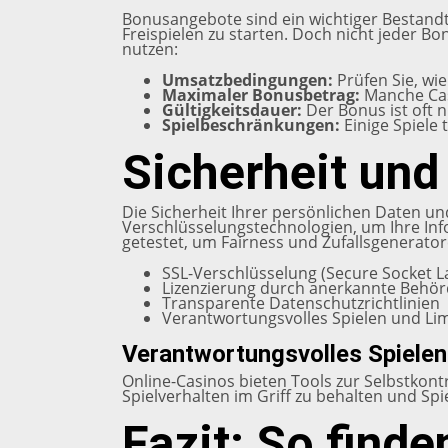
Bonusangebote sind ein wichtiger Bestandte
Freispielen zu starten. Doch nicht jeder Bo
nutzen:
Umsatzbedingungen:
Prüfen Sie, wi
Maximaler Bonusbetrag:
Manche Casi
Gültigkeitsdauer:
Der Bonus ist oft n
Spielbeschränkungen:
Einige Spiele 
Sicherheit und
Die Sicherheit Ihrer persönlichen Daten u
Verschlüsselungstechnologien, um Ihre In
getestet, um Fairness und Zufallsgenerator
SSL-Verschlüsselung (Secure Socket L
Lizenzierung durch anerkannte Behö
Transparente Datenschutzrichtlinien
Verantwortungsvolles Spielen und Lim
Verantwortungsvolles Spielen
Online-Casinos bieten Tools zur Selbstkontr
Spielverhalten im Griff zu behalten und Sp
Fazit: So find