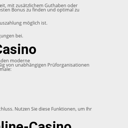
keit, mit zusätzlichem Guthaben oder
besten Bonus zu finden und optimal zu
uszahlung möglich ist.
gungen bei.
Casino
wenden moderne
ßig von unabhängigen Prüforganisationen
kmale:
chluss. Nutzen Sie diese Funktionen, um Ihr
nline-Casino