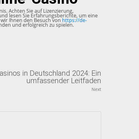
is. Achten Sie auf Lizenzierung,
nd lesen Sie Erfahrungsberichte, um eine
n wir Ihnen den Besuch von
https://de-
nden und erfolgreich zu spielen.
asinos in Deutschland 2024: Ein
umfassender Leitfaden
Next