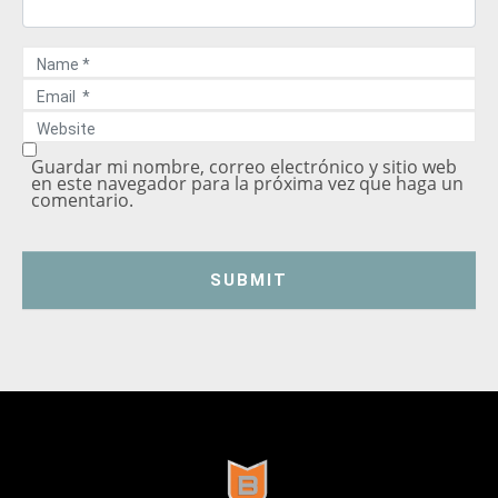
N
a
E
m
m
e
W
a
*
e
i
b
l
s
Guardar mi nombre, correo electrónico y sitio web
*
i
en este navegador para la próxima vez que haga un
t
comentario.
e
SUBMIT