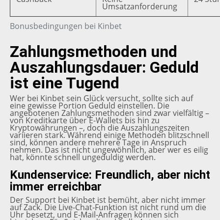
Umsatzanforderung
Bonusbedingungen bei Kinbet
Zahlungsmethoden und
Auszahlungsdauer: Geduld
ist eine Tugend
Wer bei Kinbet sein Glück versucht, sollte sich auf
eine gewisse Portion Geduld einstellen. Die
angebotenen Zahlungsmethoden sind zwar vielfältig –
von Kreditkarte über E-Wallets bis hin zu
Kryptowährungen –, doch die Auszahlungszeiten
variieren stark. Während einige Methoden blitzschnell
sind, können andere mehrere Tage in Anspruch
nehmen. Das ist nicht ungewöhnlich, aber wer es eilig
hat, könnte schnell ungeduldig werden.
Kundenservice: Freundlich, aber nicht
immer erreichbar
Der Support bei Kinbet ist bemüht, aber nicht immer
auf Zack. Die Live-Chat-Funktion ist nicht rund um die
Uhr besetzt, und E-Mail-Anfragen können sich