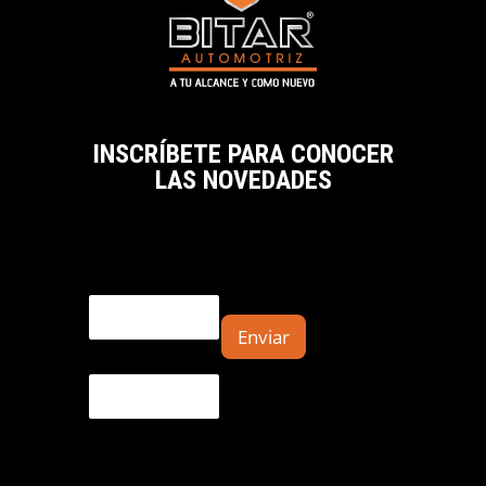
INSCRÍBETE PARA CONOCER
LAS NOVEDADES
Email
Enviar
E
m
a
i
l
*