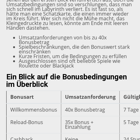
Umsatzbedingungen sind so verschlungen, dass man
sich schnell im Labyrinth verliert. Es ist fast so, als
hätte man eine Schatzkarte, die einen immer wieder
im Kreis führt. Wer sich nicht die Mühe macht, das
Kleingedruckte zu lesen, könnte am Ende mit leeren
Händen dastehen.
Umsatzanforderungen von bis zu 40x
Bonusbetrag
Spielbeschränkungen, die den Bonuswert stark
einschränken
Kurze Fristen, um die Bedingungen zu erfüllen
Ausgeschlossen sind oft beliebte Spiele wie
Roulette oder Blackjack
Ein Blick auf die Bonusbedingungen
im Überblick
Bonusart
Umsatzanforderung
Gültig
Willkommensbonus
40x Bonusbetrag
7 Tage
Reload-Bonus
35x Bonus +
5 Tage
Einzahlung
Cashback
Keine
24 Stu