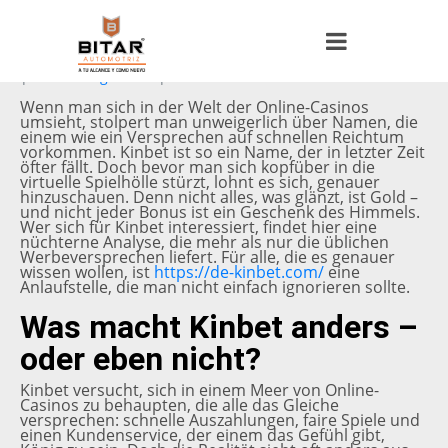
Posted on
22 junio, 2026
By
orion63383
In
Uncategorized
Leave a comment
Wenn man sich in der Welt der Online-Casinos
umsieht, stolpert man unweigerlich über Namen, die
einem wie ein Versprechen auf schnellen Reichtum
vorkommen. Kinbet ist so ein Name, der in letzter Zeit
öfter fällt. Doch bevor man sich kopfüber in die
virtuelle Spielhölle stürzt, lohnt es sich, genauer
hinzuschauen. Denn nicht alles, was glänzt, ist Gold –
und nicht jeder Bonus ist ein Geschenk des Himmels.
Wer sich für Kinbet interessiert, findet hier eine
nüchterne Analyse, die mehr als nur die üblichen
Werbeversprechen liefert. Für alle, die es genauer
wissen wollen, ist
https://de-kinbet.com/
eine
Anlaufstelle, die man nicht einfach ignorieren sollte.
Was macht Kinbet anders –
oder eben nicht?
Kinbet versucht, sich in einem Meer von Online-
Casinos zu behaupten, die alle das Gleiche
versprechen: schnelle Auszahlungen, faire Spiele und
einen Kundenservice, der einem das Gefühl gibt,