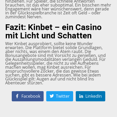
hinziehen. Für Spieler, die schnelle Antworten
brauchen, ist das eher suboptimal. Ein bisschen mehr
Engagement wäre hier wünschenswert, denn gerade
in der Glücksspielbranche ist Zeit oft Geld – oder
zumindest Nerven.
Fazit: Kinbet – ein Casino
mit Licht und Schatten
Wer Kinbet ausprobiert, sollte keine Wunder
erwarten. Die Plattform bietet solide Grundlagen,
aber nichts, was einem den Atem raubt. Die
Bonusangebote sind mit Vorsicht zu genießen, und
die Auszahlungsmodalitäten verlangen Geduld. Für
Gelegenheitsspieler, die nicht zu viel Aufhebens
machen wollen, mag Kinbet ausreichen. Für
anspruchsvollere Zocker, die das gewisse Etwas
suchen, gibt es bessere Adressen. Wie bei jedem
Glücksspiel gilt: Augen auf und nicht blind ins
Abenteuer stürzen.
Facebook
Twitter
LinkedIn