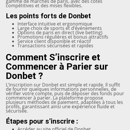
gamme de marchés de paris, avec des cotes
compétitives et des mises flexibles.
Les points forts de Donbet
Interface intuitive et ergonomique
Large choix de sports et d’événements
Options de paris en direct (live betting)
Promotions régulières et bonus attractifs
Service client disponible et réactif
Transactions sécurisées et rapides
Comment S’inscrire et
Commencer à Parier sur
Donbet ?
L’inscription sur Donbet est simple et rapide. Il suffit
de fournir quelques informations personnelles, de
vérifier votre compte, puis de déposer des fonds pour
commencer à parier. La plateforme propose
plusieurs méthodes de paiement, adaptées à tous les
profils, garantissant ainsi une expérience fluide et
sécurisée.
Étapes pour s’inscrire :
Accéder au site officiel de Donbet