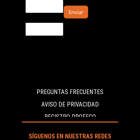
Enviar
E
m
a
i
l
*
PREGUNTAS FRECUENTES
AVISO DE PRIVACIDAD
REGISTRO PROFECO
SÍGUENOS EN NUESTRAS REDES