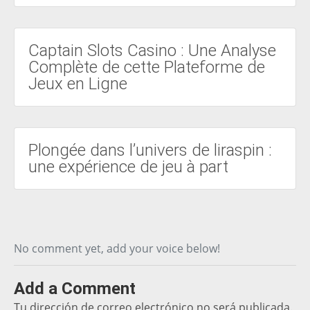
Captain Slots Casino : Une Analyse
Complète de cette Plateforme de
Jeux en Ligne
Plongée dans l’univers de liraspin :
une expérience de jeu à part
No comment yet, add your voice below!
Add a Comment
Tu dirección de correo electrónico no será publicada.