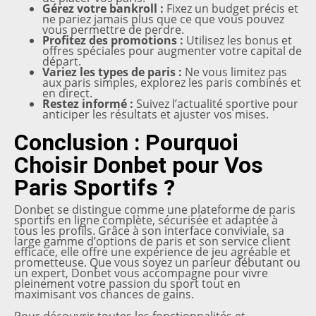
Gérez votre bankroll :
Fixez un budget précis et
ne pariez jamais plus que ce que vous pouvez
vous permettre de perdre.
Profitez des promotions :
Utilisez les bonus et
offres spéciales pour augmenter votre capital de
départ.
Variez les types de paris :
Ne vous limitez pas
aux paris simples, explorez les paris combinés et
en direct.
Restez informé :
Suivez l’actualité sportive pour
anticiper les résultats et ajuster vos mises.
Conclusion : Pourquoi
Choisir Donbet pour Vos
Paris Sportifs ?
Donbet se distingue comme une plateforme de paris
sportifs en ligne complète, sécurisée et adaptée à
tous les profils. Grâce à son interface conviviale, sa
large gamme d’options de paris et son service client
efficace, elle offre une expérience de jeu agréable et
prometteuse. Que vous soyez un parieur débutant ou
un expert, Donbet vous accompagne pour vivre
pleinement votre passion du sport tout en
maximisant vos chances de gains.