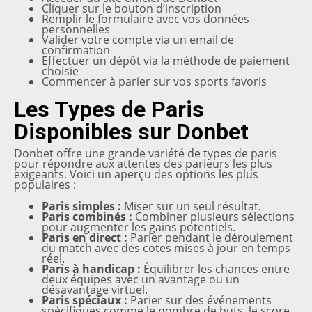
Cliquer sur le bouton d’inscription
Remplir le formulaire avec vos données
personnelles
Valider votre compte via un email de
confirmation
Effectuer un dépôt via la méthode de paiement
choisie
Commencer à parier sur vos sports favoris
Les Types de Paris
Disponibles sur Donbet
Donbet offre une grande variété de types de paris
pour répondre aux attentes des parieurs les plus
exigeants. Voici un aperçu des options les plus
populaires :
Paris simples :
Miser sur un seul résultat.
Paris combinés :
Combiner plusieurs sélections
pour augmenter les gains potentiels.
Paris en direct :
Parier pendant le déroulement
du match avec des cotes mises à jour en temps
réel.
Paris à handicap :
Équilibrer les chances entre
deux équipes avec un avantage ou un
désavantage virtuel.
Paris spéciaux :
Parier sur des événements
spécifiques comme le nombre de buts, le score