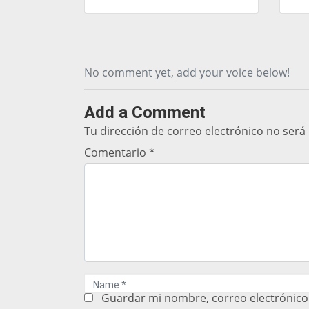
No comment yet, add your voice below!
Add a Comment
Tu dirección de correo electrónico no será
Comentario
*
N
a
m
Guardar mi nombre, correo electrónico 
e