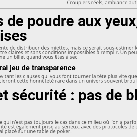
Croupiers réels, ambiance au
s de poudre aux yeux
ises
te de distribuer des miettes, mais ce serait sous-estimer leu
’être claires et sans conditions impossibles à remplir. Un 
e un billet quand vous êtes à sec.
rai jeu de transparence
itant les clauses qui vous font tourner la tête plus vite que
ieront cette honnêteté rare dans un univers souvent brouil
et sécurité : pas de b
ce qui n’est pas toujours le cas dans ce milieu où l’on a parf
té est également prise au sérieux, avec des protocoles de 
l placé sur une table de poker.