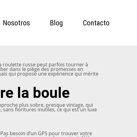
Nosotros
Blog
Contacto
a roulette russe peut parfois tourner à
mber dans le piège des promesses en
, mais qui propose une expérience qui mérite
re la boule
approche plus sobre, presque vintage, qui
 sans fioritures inutiles, ce qui est un luxe
e. Pas besoin d’un GPS pour trouver votre