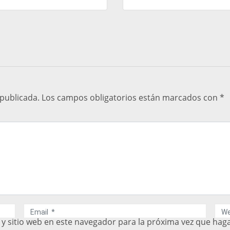
 publicada.
Los campos obligatorios están marcados con
*
E
W
m
e
y sitio web en este navegador para la próxima vez que hag
a
b
i
s