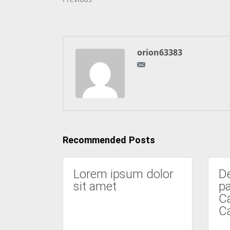
orion63383
Recommended Posts
Lorem ipsum dolor
Dé
sit amet
p
Ca
C