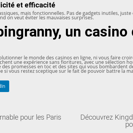
cité et efficacité
ssiques, mais fonctionnelles. Pas de gadgets inutiles, juste c
and on veut éviter les mauvaises surprises.
ingranny, un casino 
utionner le monde des casinos en ligne, ni vous faire croir
erchent une expérience sans fioritures, avec une sélection h
gué des promesses en toc et des sites qui vous bombardent d
 si vous restez sceptique sur le fait de pouvoir battre la m
dIn
nable pour les Paris
Découvrez Kingdo
po