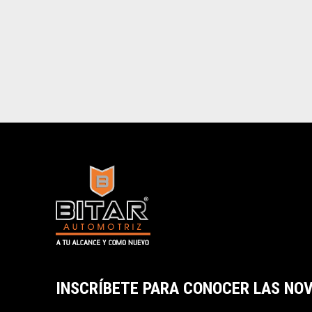
INSCRÍBETE PARA CONOCER LAS NO