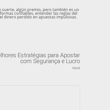
n suerte, algún premio, pero también es un
taformas confiables, entender las reglas del
o el dinero perdido en apuestas impulsivas.
hores Estratégias para Apostar
com Segurança e Lucro
Next