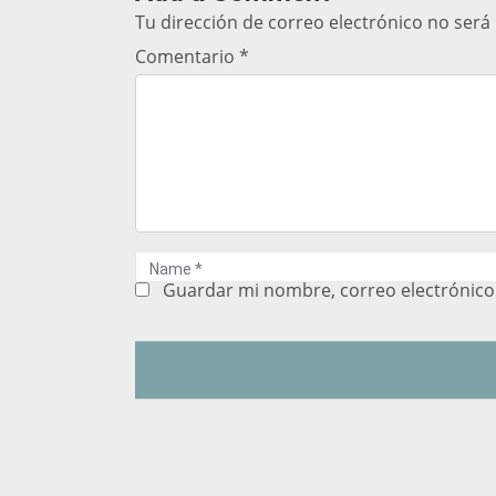
Tu dirección de correo electrónico no será
Comentario
*
N
a
m
Guardar mi nombre, correo electrónico 
e
*