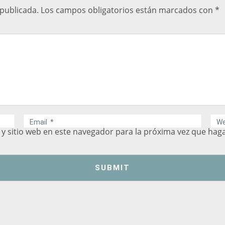
 publicada.
Los campos obligatorios están marcados con
*
E
W
m
e
y sitio web en este navegador para la próxima vez que hag
a
b
i
s
l
i
*
t
e
SUBMIT