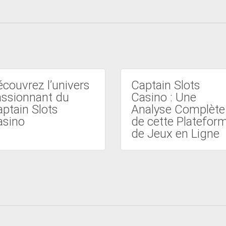
couvrez l’univers
Captain Slots
assionnant du
Casino : Une
ptain Slots
Analyse Complète
asino
de cette Platefor
de Jeux en Ligne