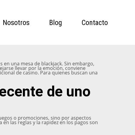
Nosotros
Blog
Contacto
as en una mesa de blackjack. Sin embargo,
ejarse llevar por la emoción, conviene
dicional de casino. Para quienes buscan una
decente de uno
 juegos o promociones, sino por aspectos
en las reglas y la rapidez en los pagos son