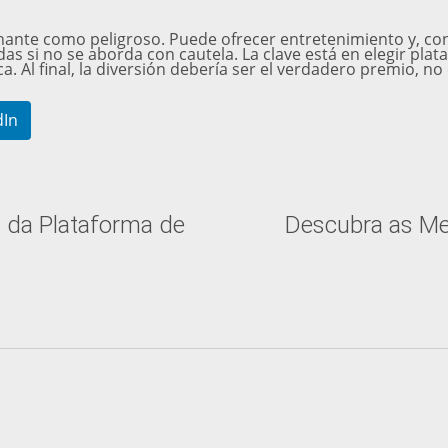
inante como peligroso. Puede ofrecer entretenimiento y, co
didas si no se aborda con cautela. La clave está en elegir pla
a. Al final, la diversión debería ser el verdadero premio, n
dIn
a da Plataforma de
Descubra as Mel