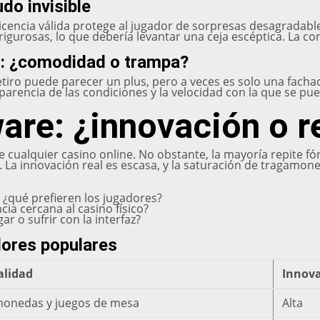
udo invisible
icencia válida protege al jugador de sorpresas desagradabl
rigurosas, lo que debería levantar una ceja escéptica. La con
: ¿comodidad o trampa?
tiro puede parecer un plus, pero a veces es solo una facha
parencia de las condiciones y la velocidad con la que se pu
are: ¿innovación o r
cualquier casino online. No obstante, la mayoría repite fór
 La innovación real es escasa, y la saturación de tragamon
¿qué prefieren los jugadores?
ia cercana al casino físico?
ar o sufrir con la interfaz?
dores populares
alidad
Innov
onedas y juegos de mesa
Alta