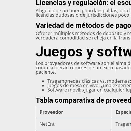
Licencias y regulación: el esc
Al igual que un buen guardaespaldas, una l
licencias dudosas o de jurisdicciones poco 
Variedad de métodos de pago
Ofrecer múltiples métodos de depósito y re
verdadera comodidad se refleja en la trans
Juegos y softw
Los proveedores de software son el alma de 
como si fueran remixes de un éxito pasado.
paciente.
Tragamonedas clásicas vs. modernas: 
Juegos de mesa en vivo: ¿una experienc
Software móvil: ¿jugar en cualquier lug
Tabla comparativa de provee
Proveedor
Especi
NetEnt
Tragam