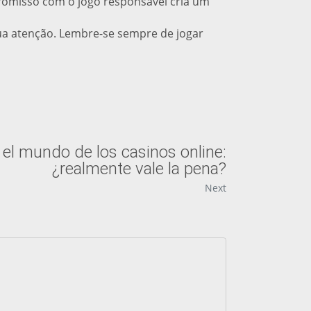
promisso com o jogo responsável cria um
ua atenção. Lembre-se sempre de jogar
el mundo de los casinos online:
¿realmente vale la pena?
Next