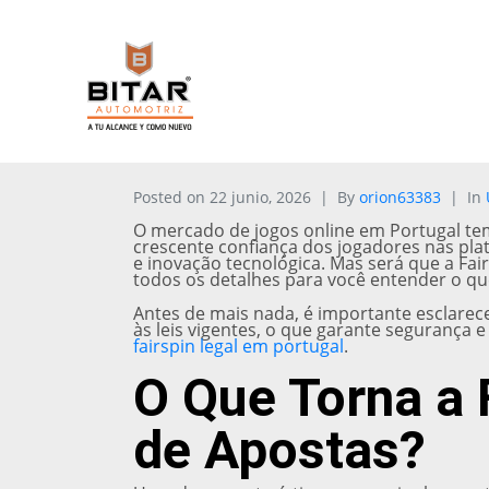
Posted on
22 junio, 2026
By
orion63383
In
O mercado de jogos online em Portugal te
crescente confiança dos jogadores nas plat
e inovação tecnológica. Mas será que a Fai
todos os detalhes para você entender o qu
Antes de mais nada, é importante esclarece
às leis vigentes, o que garante segurança 
fairspin legal em portugal
.
O Que Torna a 
de Apostas?