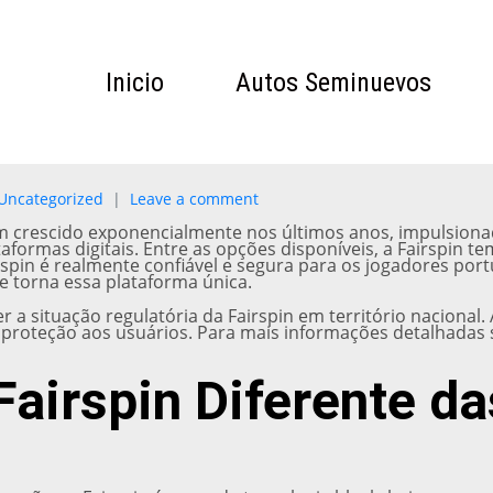
Inicio
Autos Seminuevos
Uncategorized
Leave a comment
m crescido exponencialmente nos últimos anos, impulsiona
aformas digitais. Entre as opções disponíveis, a Fairspin 
rspin é realmente confiável e segura para os jogadores por
e torna essa plataforma única.
r a situação regulatória da Fairspin em território naciona
e proteção aos usuários. Para mais informações detalhadas s
Fairspin Diferente d