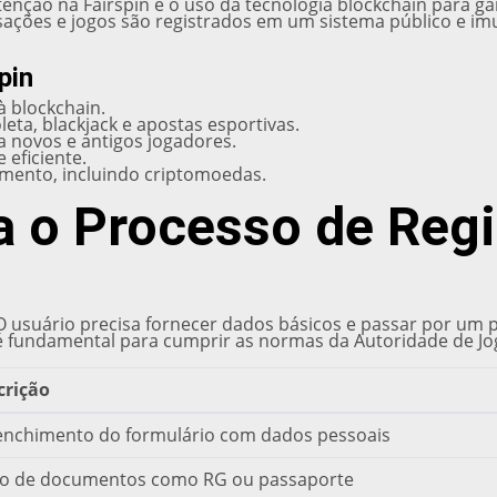
nção na Fairspin é o uso da tecnologia blockchain para ga
ansações e jogos são registrados em um sistema público e im
pin
à blockchain.
leta, blackjack e apostas esportivas.
 novos e antigos jogadores.
 eficiente.
mento, incluindo criptomoedas.
 o Processo de Regi
 O usuário precisa fornecer dados básicos e passar por um 
é fundamental para cumprir as normas da Autoridade de Jogo
crição
enchimento do formulário com dados pessoais
io de documentos como RG ou passaporte