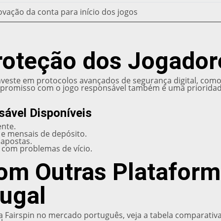
vação da conta para início dos jogos
roteção dos Jogador
investe em protocolos avançados de segurança digital, como
ompromisso com o jogo responsável também é uma prioridad
ável Disponíveis
nte.
s e mensais de depósito.
 apostas.
 com problemas de vício.
m Outras Plataform
ugal
Fairspin no mercado português, veja a tabela comparativa