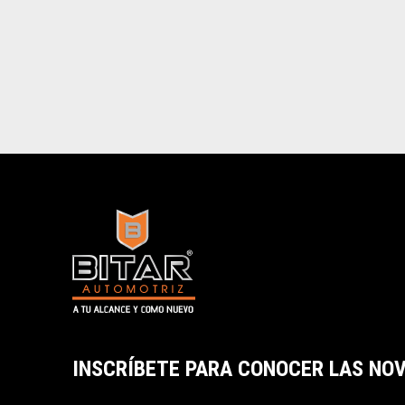
INSCRÍBETE PARA CONOCER LAS NO