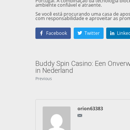
Portugal. A combinação da tecnologia bloc
ambiente confiável e atraente.
Se você está procurando uma casa de apos
com responsabilidade e aproveitar as prom
Facebook
Twitter
Linke
Buddy Spin Casino: Een Onverw
in Nederland
Previous
orion63383