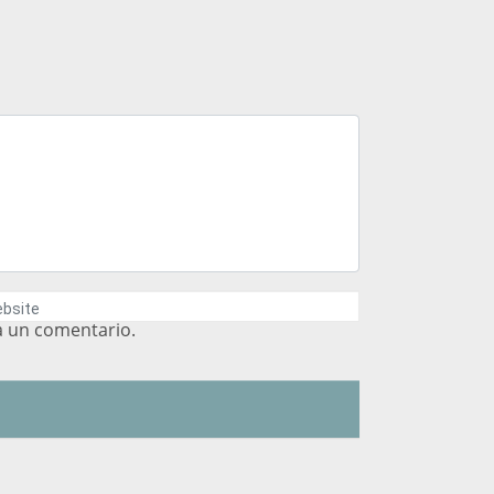
a un comentario.