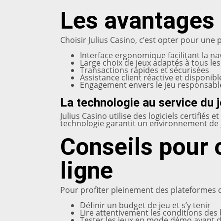
Les avantages 
Choisir Julius Casino, c’est opter pour une p
Interface ergonomique facilitant la na
Large choix de jeux adaptés à tous les 
Transactions rapides et sécurisées
Assistance client réactive et disponibl
Engagement envers le jeu responsabl
La technologie au service du 
Julius Casino utilise des logiciels certifié
technologie garantit un environnement de je
Conseils pour 
ligne
Pour profiter pleinement des plateformes c
Définir un budget de jeu et s’y tenir
Lire attentivement les conditions des
Tester les jeux en mode démo avant 