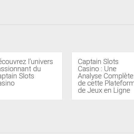
couvrez l’univers
Captain Slots
assionnant du
Casino : Une
ptain Slots
Analyse Complète
asino
de cette Platefor
de Jeux en Ligne