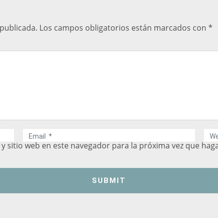
 publicada.
Los campos obligatorios están marcados con
*
E
W
m
e
y sitio web en este navegador para la próxima vez que hag
a
b
i
s
l
i
*
t
e
SUBMIT