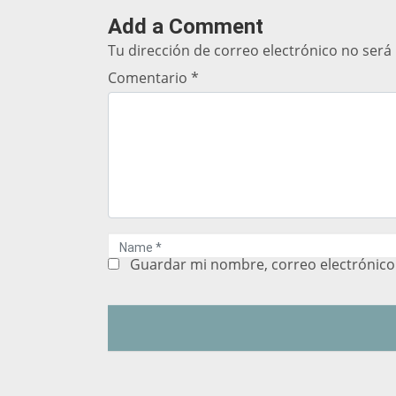
Add a Comment
Tu dirección de correo electrónico no será
Comentario
*
N
a
m
Guardar mi nombre, correo electrónico 
e
*