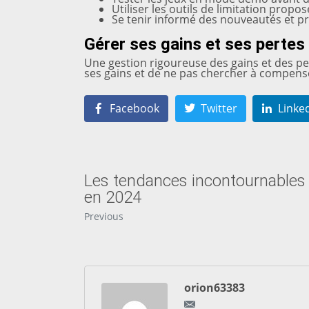
Utiliser les outils de limitation propos
Se tenir informé des nouveautés et 
Gérer ses gains et ses pertes
Une gestion rigoureuse des gains et des pert
ses gains et de ne pas chercher à compense
Facebook
Twitter
Linke
Les tendances incontournables 
en 2024
Previous
orion63383