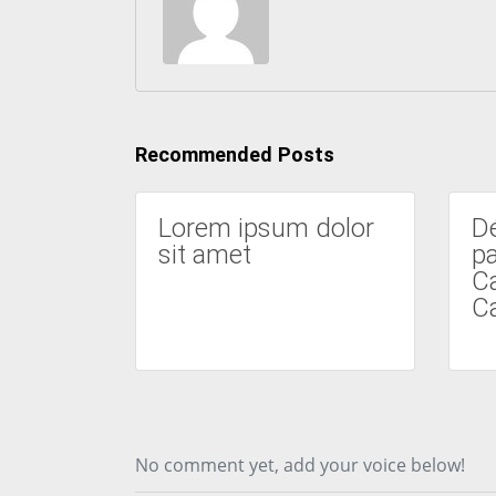
Recommended Posts
Lorem ipsum dolor
Dé
sit amet
p
Ca
C
No comment yet, add your voice below!