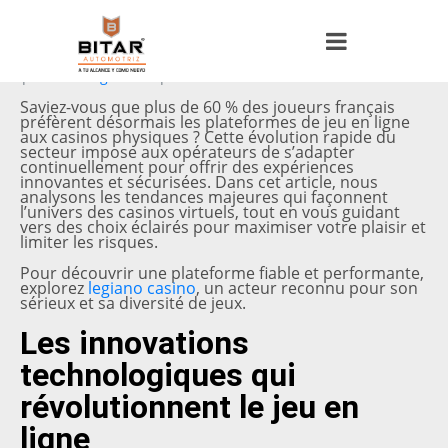
Posted on
22 junio, 2026
By
orion63383
In
Uncategorized
Leave a comment
Saviez-vous que plus de 60 % des joueurs français
préfèrent désormais les plateformes de jeu en ligne
aux casinos physiques ? Cette évolution rapide du
secteur impose aux opérateurs de s’adapter
continuellement pour offrir des expériences
innovantes et sécurisées. Dans cet article, nous
analysons les tendances majeures qui façonnent
l’univers des casinos virtuels, tout en vous guidant
vers des choix éclairés pour maximiser votre plaisir et
limiter les risques.
Pour découvrir une plateforme fiable et performante,
explorez
legiano casino
, un acteur reconnu pour son
sérieux et sa diversité de jeux.
Les innovations
technologiques qui
révolutionnent le jeu en
ligne