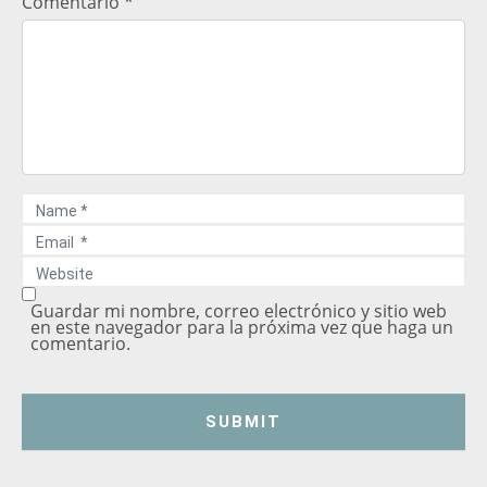
Comentario
*
N
a
E
m
m
e
W
a
*
e
i
b
l
s
Guardar mi nombre, correo electrónico y sitio web
*
i
en este navegador para la próxima vez que haga un
t
comentario.
e
SUBMIT