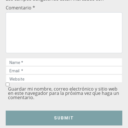
Comentario
*
N
a
E
m
m
e
W
a
*
e
i
b
l
s
Guardar mi nombre, correo electrónico y sitio web
*
i
en este navegador para la próxima vez que haga un
t
comentario.
e
SUBMIT