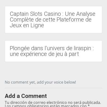
Captain Slots Casino : Une Analyse
Complète de cette Plateforme de
Jeux en Ligne
Plongée dans l’univers de liraspin :
une expérience de jeu à part
No comment yet, add your voice below!
Add a Comment
Tu dirección de correo electrónico no será publicada.
Los campos obligatorios están marcados con
*