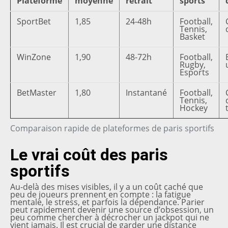
Plateforme
moyenne
retrait
sports
SportBet
1,85
24-48h
Football,
Tennis,
Basket
WinZone
1,90
48-72h
Football,
Rugby,
Esports
BetMaster
1,80
Instantané
Football,
Tennis,
Hockey
Comparaison rapide de plateformes de paris sportifs
Le vrai coût des paris
sportifs
Au-delà des mises visibles, il y a un coût caché que
peu de joueurs prennent en compte : la fatigue
mentale, le stress, et parfois la dépendance. Parier
peut rapidement devenir une source d’obsession, un
peu comme chercher à décrocher un jackpot qui ne
vient jamais. Il est crucial de garder une distance