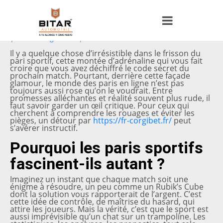
Posted on
22 junio, 2026
By
orion63383
In
Uncategorized
Leave a comment
Il y a quelque chose d’irrésistible dans le frisson du
pari sportif, cette montée d’adrénaline qui vous fait
croire que vous avez déchiffré le code secret du
prochain match. Pourtant, derrière cette façade
glamour, le monde des paris en ligne n’est pas
toujours aussi rose qu’on le voudrait. Entre
promesses alléchantes et réalité souvent plus rude, il
faut savoir garder un œil critique. Pour ceux qui
cherchent à comprendre les rouages et éviter les
pièges, un détour par
https://fr-corgibet.fr/
peut
s’avérer instructif.
Pourquoi les paris sportifs
fascinent-ils autant ?
Imaginez un instant que chaque match soit une
énigme à résoudre, un peu comme un Rubik’s Cube
dont la solution vous rapporterait de l’argent. C’est
cette idée de contrôle, de maîtrise du hasard, qui
attire les joueurs. Mais la vérité, c’est que le sport est
aussi imprévisible qu’un chat sur un trampoline. Les