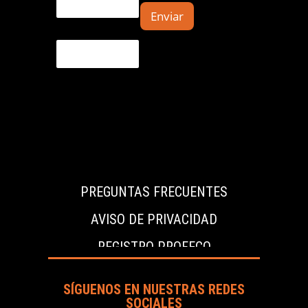
Enviar
E
m
a
i
l
*
PREGUNTAS FRECUENTES
AVISO DE PRIVACIDAD
REGISTRO PROFECO
SÍGUENOS EN NUESTRAS REDES
SOCIALES