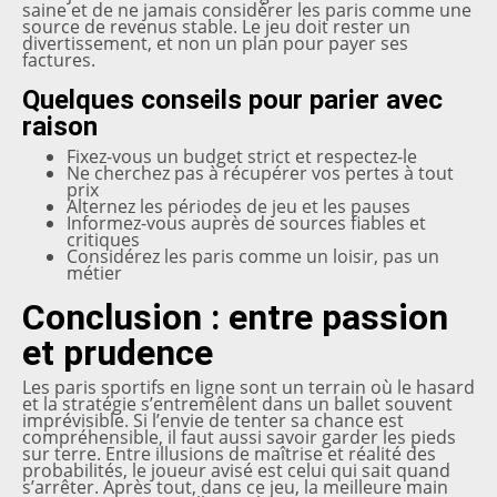
saine et de ne jamais considérer les paris comme une
source de revenus stable. Le jeu doit rester un
divertissement, et non un plan pour payer ses
factures.
Quelques conseils pour parier avec
raison
Fixez-vous un budget strict et respectez-le
Ne cherchez pas à récupérer vos pertes à tout
prix
Alternez les périodes de jeu et les pauses
Informez-vous auprès de sources fiables et
critiques
Considérez les paris comme un loisir, pas un
métier
Conclusion : entre passion
et prudence
Les paris sportifs en ligne sont un terrain où le hasard
et la stratégie s’entremêlent dans un ballet souvent
imprévisible. Si l’envie de tenter sa chance est
compréhensible, il faut aussi savoir garder les pieds
sur terre. Entre illusions de maîtrise et réalité des
probabilités, le joueur avisé est celui qui sait quand
s’arrêter. Après tout, dans ce jeu, la meilleure main