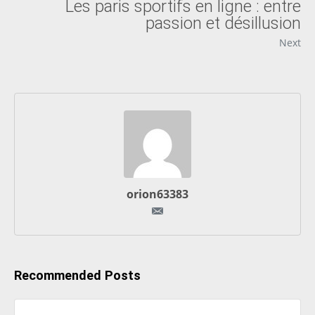
Les paris sportifs en ligne : entre
passion et désillusion
Next
orion63383
Recommended Posts