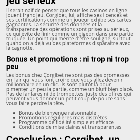
jeu sérieux
Il serait naïf de penser que tous les casinos en ligne
jouent franc jeu. Corgibet, lui, affiche ses licences et
ses certifications comme un joueur exhibe ses cartes
gagnantes. La sécurité des données et la
transparence des opérations sont prises au sérieux,
ce qui évite de finir comme un pigeon dans une partie
truquée. Un point qui mérite d’être souligné, surtout
quand on a déjà vu des plateformes disparaître avec
la cagnotte.
Bonus et promotions : ni trop ni trop
peu
Les bonus chez Corgibet ne sont pas des promesses
en l’air qui vous font croire que vous allez devenir
millionnaire en un clic. Ils sont plutôt là pour
pimenter un peu la partie, comme un bluff bien placé.
Pas de fanfares ni de trompettes, juste des offres qui
peuvent vous donner un petit coup de pouce sans
vous faire perdre la tête.
Bonus de bienvenue raisonnable
Promotions régulières mais discrètes
Programme de fidélité simple et efficace
Conditions de mise claires et transparentes
Conclusion : Corgibet, un