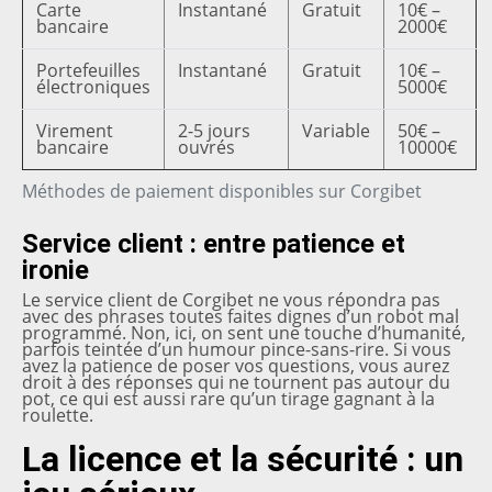
Carte
Instantané
Gratuit
10€ –
bancaire
2000€
Portefeuilles
Instantané
Gratuit
10€ –
électroniques
5000€
Virement
2-5 jours
Variable
50€ –
bancaire
ouvrés
10000€
Méthodes de paiement disponibles sur Corgibet
Service client : entre patience et
ironie
Le service client de Corgibet ne vous répondra pas
avec des phrases toutes faites dignes d’un robot mal
programmé. Non, ici, on sent une touche d’humanité,
parfois teintée d’un humour pince-sans-rire. Si vous
avez la patience de poser vos questions, vous aurez
droit à des réponses qui ne tournent pas autour du
pot, ce qui est aussi rare qu’un tirage gagnant à la
roulette.
La licence et la sécurité : un