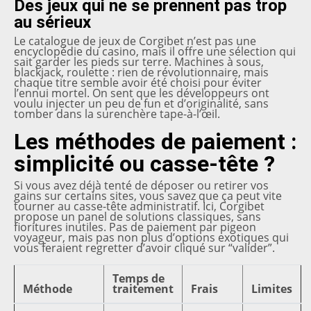
Des jeux qui ne se prennent pas trop
au sérieux
Le catalogue de jeux de Corgibet n’est pas une
encyclopédie du casino, mais il offre une sélection qui
sait garder les pieds sur terre. Machines à sous,
blackjack, roulette : rien de révolutionnaire, mais
chaque titre semble avoir été choisi pour éviter
l’ennui mortel. On sent que les développeurs ont
voulu injecter un peu de fun et d’originalité, sans
tomber dans la surenchère tape-à-l’œil.
Les méthodes de paiement :
simplicité ou casse-tête ?
Si vous avez déjà tenté de déposer ou retirer vos
gains sur certains sites, vous savez que ça peut vite
tourner au casse-tête administratif. Ici, Corgibet
propose un panel de solutions classiques, sans
fioritures inutiles. Pas de paiement par pigeon
voyageur, mais pas non plus d’options exotiques qui
vous feraient regretter d’avoir cliqué sur “valider”.
Temps de
Méthode
traitement
Frais
Limites