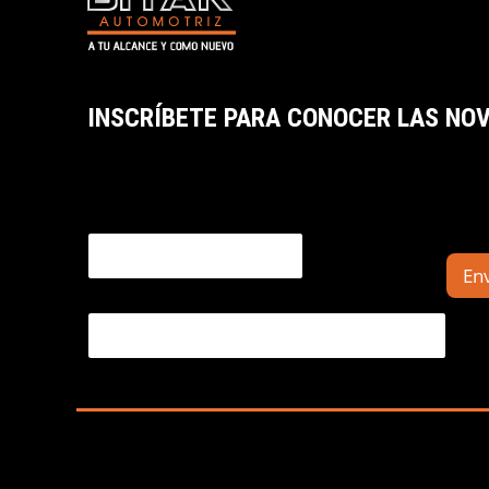
INSCRÍBETE PARA CONOCER LAS NO
Email
En
E
m
a
i
l
*