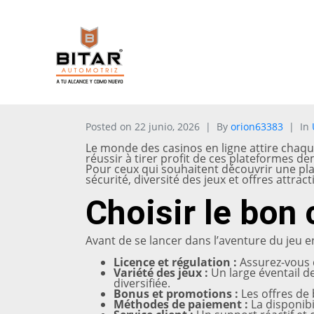
Posted on
22 junio, 2026
By
orion63383
In
Le monde des casinos en ligne attire chaque
réussir à tirer profit de ces plateformes d
Pour ceux qui souhaitent découvrir une pla
sécurité, diversité des jeux et offres attract
Choisir le bon 
Avant de se lancer dans l’aventure du jeu en
Licence et régulation :
Assurez-vous q
Variété des jeux :
Un large éventail de
diversifiée.
Bonus et promotions :
Les offres de 
Méthodes de paiement :
La disponibi