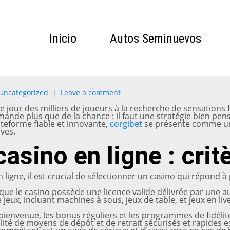
Inicio
Autos Seminuevos
Uncategorized
Leave a comment
 jour des milliers de joueurs à la recherche de sensations 
emande plus que de la chance : il faut une stratégie bien p
teforme fiable et innovante,
corgibet
se présente comme un
ives.
casino en ligne : crit
 ligne, il est crucial de sélectionner un casino qui répond 
ue le casino possède une licence valide délivrée par une a
 jeux, incluant machines à sous, jeux de table, et jeux en liv
bienvenue, les bonus réguliers et les programmes de fidéli
lité de moyens de dépôt et de retrait sécurisés et rapides e