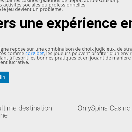
sés par les casinos (plafonds de dépôt, auto-exclusion).
s activités sociales ou professionnelles.
 le jeu devient un problème.
ers une expérience e
igne repose sur une combinaison de choix judicieux, de stra
 sites comme
corgibet
, les joueurs peuvent profiter d’un envi
ant à l’esprit les bonnes pratiques et en jouant de manièr
nt lucrative.
dIn
ltime destination
OnlySpins Casino 
gne