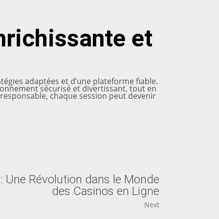
nrichissante et
tégies adaptées et d’une plateforme fiable.
ronnement sécurisé et divertissant, tout en
e responsable, chaque session peut devenir
: Une Révolution dans le Monde
des Casinos en Ligne
Next