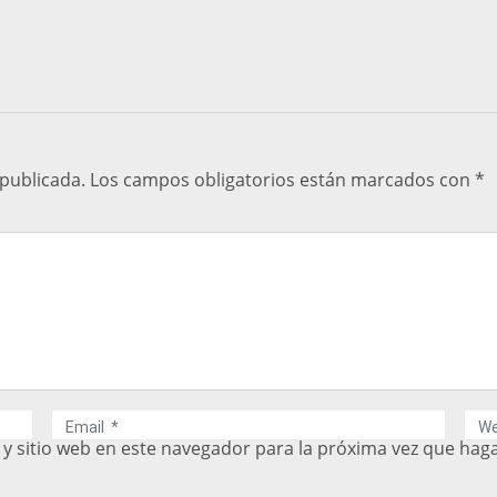
 publicada.
Los campos obligatorios están marcados con
*
E
W
m
e
y sitio web en este navegador para la próxima vez que hag
a
b
i
s
l
i