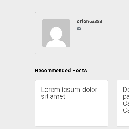
orion63383
Recommended Posts
Lorem ipsum dolor
Dé
sit amet
p
Ca
C