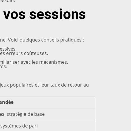
besoin.
r vos sessions
e. Voici quelques conseils pratiques :
essives.
les erreurs coûteuses.
miliariser avec les mécanismes.
res.
jeux populaires et leur taux de retour au
mandée
s, stratégie de base
 systèmes de pari