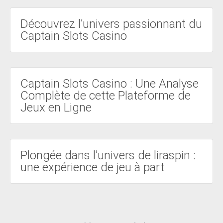
Découvrez l’univers passionnant du
Captain Slots Casino
Captain Slots Casino : Une Analyse
Complète de cette Plateforme de
Jeux en Ligne
Plongée dans l’univers de liraspin :
une expérience de jeu à part