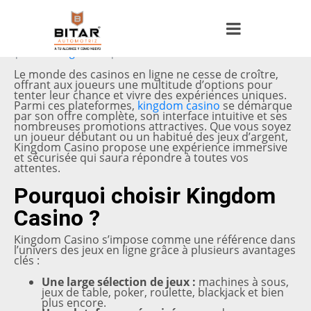
Posted on
22 junio, 2026
By
orion63383
In
Uncategorized
Leave a comment
Le monde des casinos en ligne ne cesse de croître,
offrant aux joueurs une multitude d’options pour
tenter leur chance et vivre des expériences uniques.
Parmi ces plateformes,
kingdom casino
se démarque
par son offre complète, son interface intuitive et ses
nombreuses promotions attractives. Que vous soyez
un joueur débutant ou un habitué des jeux d’argent,
Kingdom Casino propose une expérience immersive
et sécurisée qui saura répondre à toutes vos
attentes.
Pourquoi choisir Kingdom
Casino ?
Kingdom Casino s’impose comme une référence dans
l’univers des jeux en ligne grâce à plusieurs avantages
clés :
Une large sélection de jeux :
machines à sous,
jeux de table, poker, roulette, blackjack et bien
plus encore.