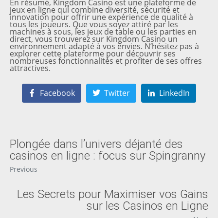
En résumé, Kingdom Casino est une plateforme de
jeux en ligne qui combine diversité, sécurité et
innovation pour offrir une expérience de qualité à
tous les joueurs. Que vous soyez attiré par les
machines à sous, les jeux de table ou les parties en
direct, vous trouverez sur Kingdom Casino un
environnement adapté à vos envies. N’hésitez pas à
explorer cette plateforme pour découvrir ses
nombreuses fonctionnalités et profiter de ses offres
attractives.
Facebook
Twitter
LinkedIn
Plongée dans l’univers déjanté des
casinos en ligne : focus sur Spingranny
Previous
Les Secrets pour Maximiser vos Gains
sur les Casinos en Ligne