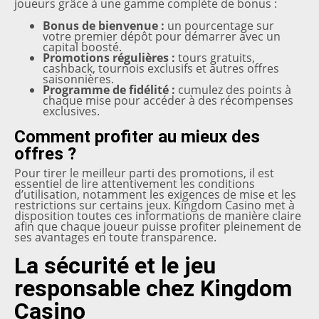
joueurs grâce à une gamme complète de bonus :
Bonus de bienvenue :
un pourcentage sur
votre premier dépôt pour démarrer avec un
capital boosté.
Promotions régulières :
tours gratuits,
cashback, tournois exclusifs et autres offres
saisonnières.
Programme de fidélité :
cumulez des points à
chaque mise pour accéder à des récompenses
exclusives.
Comment profiter au mieux des
offres ?
Pour tirer le meilleur parti des promotions, il est
essentiel de lire attentivement les conditions
d’utilisation, notamment les exigences de mise et les
restrictions sur certains jeux. Kingdom Casino met à
disposition toutes ces informations de manière claire
afin que chaque joueur puisse profiter pleinement de
ses avantages en toute transparence.
La sécurité et le jeu
responsable chez Kingdom
Casino