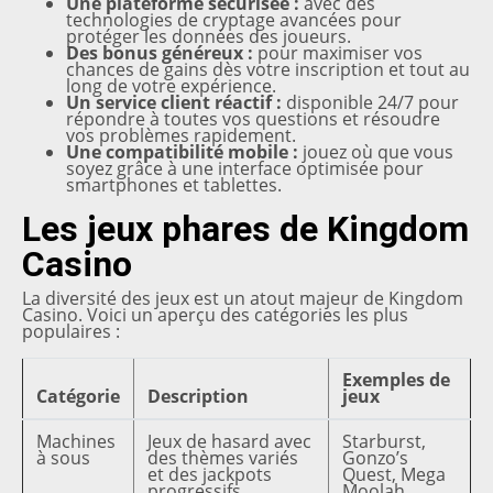
Une plateforme sécurisée :
avec des
technologies de cryptage avancées pour
protéger les données des joueurs.
Des bonus généreux :
pour maximiser vos
chances de gains dès votre inscription et tout au
long de votre expérience.
Un service client réactif :
disponible 24/7 pour
répondre à toutes vos questions et résoudre
vos problèmes rapidement.
Une compatibilité mobile :
jouez où que vous
soyez grâce à une interface optimisée pour
smartphones et tablettes.
Les jeux phares de Kingdom
Casino
La diversité des jeux est un atout majeur de Kingdom
Casino. Voici un aperçu des catégories les plus
populaires :
Exemples de
Catégorie
Description
jeux
Machines
Jeux de hasard avec
Starburst,
à sous
des thèmes variés
Gonzo’s
et des jackpots
Quest, Mega
progressifs.
Moolah