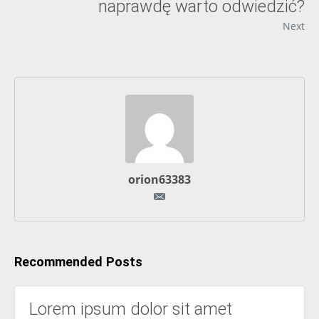
naprawdę warto odwiedzić?
Next
orion63383
Recommended Posts
Lorem ipsum dolor sit amet