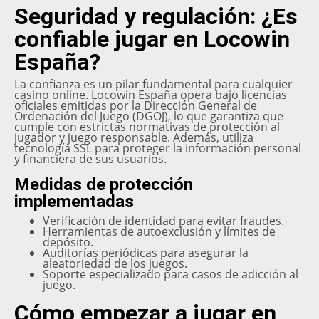
Seguridad y regulación: ¿Es
confiable jugar en Locowin
España?
La confianza es un pilar fundamental para cualquier
casino online. Locowin España opera bajo licencias
oficiales emitidas por la Dirección General de
Ordenación del Juego (DGOJ), lo que garantiza que
cumple con estrictas normativas de protección al
jugador y juego responsable. Además, utiliza
tecnología SSL para proteger la información personal
y financiera de sus usuarios.
Medidas de protección
implementadas
Verificación de identidad para evitar fraudes.
Herramientas de autoexclusión y límites de
depósito.
Auditorías periódicas para asegurar la
aleatoriedad de los juegos.
Soporte especializado para casos de adicción al
juego.
Cómo empezar a jugar en