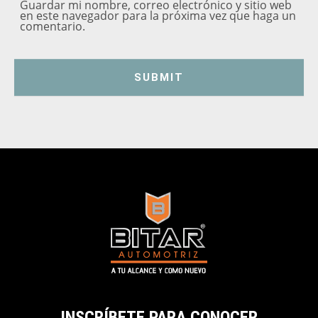
s
Guardar mi nombre, correo electrónico y sitio web
*
i
en este navegador para la próxima vez que haga un
t
comentario.
e
SUBMIT
INSCRÍBETE PARA CONOCER