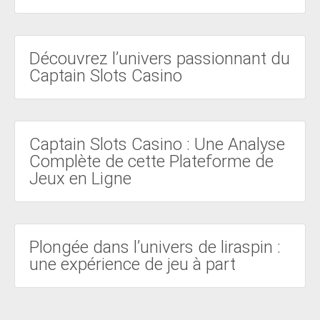
Découvrez l’univers passionnant du
Captain Slots Casino
Captain Slots Casino : Une Analyse
Complète de cette Plateforme de
Jeux en Ligne
Plongée dans l’univers de liraspin :
une expérience de jeu à part