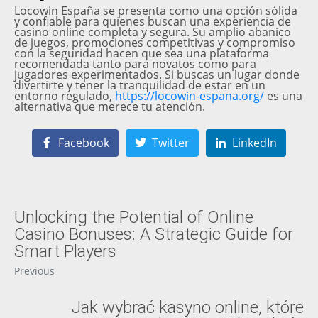
Locowin España se presenta como una opción sólida
y confiable para quienes buscan una experiencia de
casino online completa y segura. Su amplio abanico
de juegos, promociones competitivas y compromiso
con la seguridad hacen que sea una plataforma
recomendada tanto para novatos como para
jugadores experimentados. Si buscas un lugar donde
divertirte y tener la tranquilidad de estar en un
entorno regulado,
https://locowin-espana.org/
es una
alternativa que merece tu atención.
Facebook
Twitter
LinkedIn
Unlocking the Potential of Online
Casino Bonuses: A Strategic Guide for
Smart Players
Previous
Jak wybrać kasyno online, które