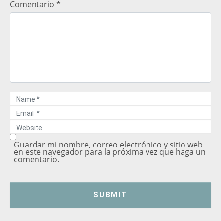
Comentario
*
N
a
E
m
m
e
W
a
*
e
i
b
l
s
Guardar mi nombre, correo electrónico y sitio web
*
i
en este navegador para la próxima vez que haga un
t
comentario.
e
SUBMIT