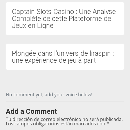
Captain Slots Casino : Une Analyse
Complète de cette Plateforme de
Jeux en Ligne
Plongée dans l’univers de liraspin :
une expérience de jeu à part
No comment yet, add your voice below!
Add a Comment
Tu dirección de correo electrónico no será publicada.
Los campos obligatorios están marcados con
*