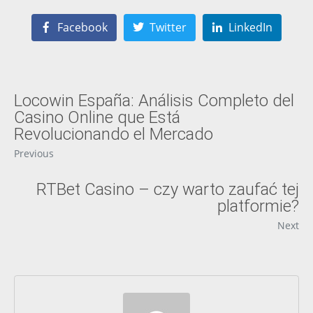
Facebook
Twitter
LinkedIn
Locowin España: Análisis Completo del
Casino Online que Está
Revolucionando el Mercado
Previous
RTBet Casino – czy warto zaufać tej
platformie?
Next