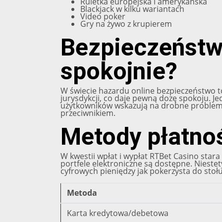
Ruletka europejska i amerykańska
Blackjack w kilku wariantach
Video poker
Gry na żywo z krupierem
Bezpieczeństwo
spokojnie?
W świecie hazardu online bezpieczeństwo to 
jurysdykcji, co daje pewną dozę spokoju. J
użytkowników wskazują na drobne problemy 
przeciwnikiem.
Metody płatnoś
W kwestii wpłat i wypłat RTBet Casino star
portfele elektroniczne są dostępne. Nieste
cyfrowych pieniędzy jak pokerzysta do stołu
Metoda
Karta kredytowa/debetowa