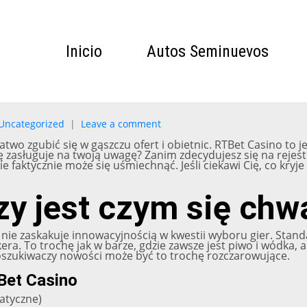
Inicio
Autos Seminuevos
Uncategorized
Leave a comment
wo zgubić się w gąszczu ofert i obietnic. RTBet Casino to j
asługuje na twoją uwagę? Zanim zdecydujesz się na rejestracj
cie faktycznie może się uśmiechnąć. Jeśli ciekawi Cię, co kryj
zy jest czym się chw
 nie zaskakuje innowacyjnością w kwestii wyboru gier. Stan
okera. To trochę jak w barze, gdzie zawsze jest piwo i wódka,
oszukiwaczy nowości może być to trochę rozczarowujące.
Bet Casino
atyczne)