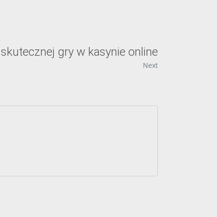
 skutecznej gry w kasynie online
Next