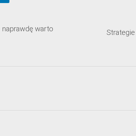
re naprawdę warto
Strategie