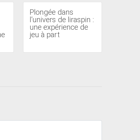
Plongée dans
l’univers de liraspin :
une expérience de
me
jeu à part