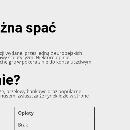
ożna spać
cji wydanej przez jedną z europejskich
owy sceptycyzm. Niektóre opinie
chę grę w pokera z nie do końca uczciwym
nie?
icze, przelewy bankowe oraz popularne
inusem, zwłaszcza że rynek idzie w stronę
Opłaty
Brak