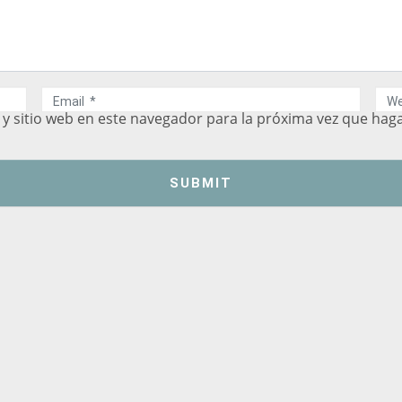
E
W
m
e
y sitio web en este navegador para la próxima vez que hag
a
b
i
s
l
i
*
t
e
SUBMIT