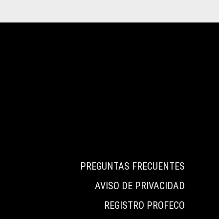
PREGUNTAS FRECUENTES
AVISO DE PRIVACIDAD
REGISTRO PROFECO