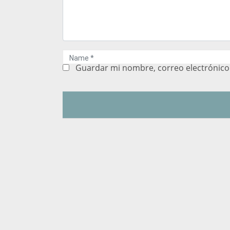
N
a
m
Guardar mi nombre, correo electrónico 
e
*