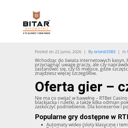
Posted on
22 junio, 2026
By
orion63383
In
Wchodząc do świata internetowych kasyn, łat
przyciągnąć uwagę graczy, ale czy naprawdę z
zastanowić się, czy to miejsce, gdzie szczęś
znajdziesz więcej szczegółów.
Oferta gier – c
Nie ma co owijać w bawełnę – RTBet Casino
blackjacka i ruletki, a także kilka odmian p
zaskoczyć podniebienie. Dla koneserów i p
Popularne gry dostępne w RT
Automaty wideo (sloty klasyczne i tem