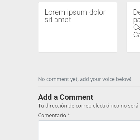
Lorem ipsum dolor
Dé
sit amet
p
Ca
C
No comment yet, add your voice below!
Add a Comment
Tu dirección de correo electrónico no será
Comentario
*